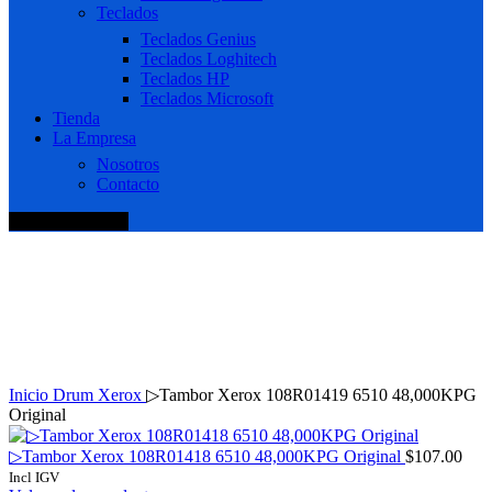
Teclados
Teclados Genius
Teclados Loghitech
Teclados HP
Teclados Microsoft
Tienda
La Empresa
Nosotros
Contacto
+51 920 688 920
Haga Click para agrandar
Inicio
Drum
Xerox
▷Tambor Xerox 108R01419 6510 48,000KPG
Original
▷Tambor Xerox 108R01418 6510 48,000KPG Original
$
107.00
Incl IGV