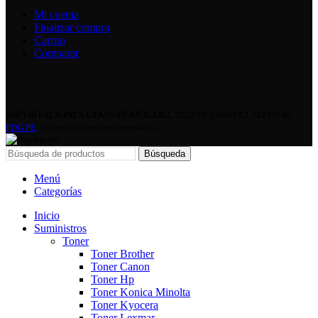
Mi cuenta
Finalizar compra
Carrito
Comparar
IMPORTACIONES LYANS PERÚ E.I.R.L
2022 DESARROLLADO POR:
PDG.PE
. Todos los derechos reservados.
Búsqueda
Menú
Categorías
Inicio
Suministros
Toner
Toner Brother
Toner Canon
Toner Hp
Toner Konica Minolta
Toner Kyocera
Toner Lexmar