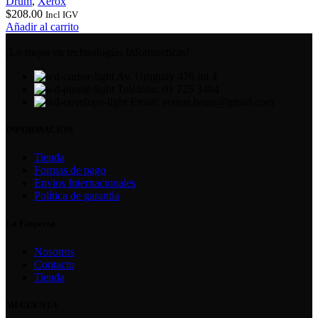
Drum
,
Xerox
$
208.00
Incl IGV
Añadir al carrito
¡Lo mejor en technologías Informacticas!
Av. Uruguay 476 int 4
Teléfono: 01 725 3484
Email: ventas.lyans@gmail.com
INFORMACIÓN
Tienda
Formas de pago
Envios Internacionales
Política de garantía
La Empresa
Nosotros
Contacto
Tienda
MI CUENTA