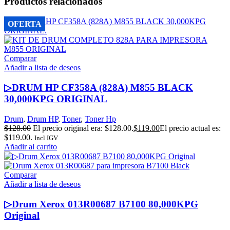
Productos relacionados
OFERTA
Comparar
Añadir a lista de deseos
▷DRUM HP CF358A (828A) M855 BLACK
30,000KPG ORIGINAL
Drum
,
Drum HP
,
Toner
,
Toner Hp
$
128.00
El precio original era: $128.00.
$
119.00
El precio actual es:
$119.00.
Incl IGV
Añadir al carrito
Comparar
Añadir a lista de deseos
▷Drum Xerox 013R00687 B7100 80,000KPG
Original