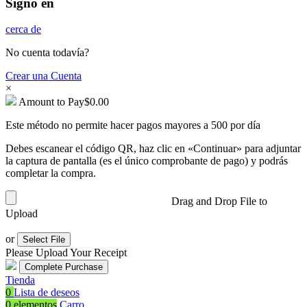
Signo en
cerca de
No cuenta todavía?
Crear una Cuenta
×
Amount to Pay
$
0.00
Este método no permite hacer pagos mayores a 500 por día
Debes escanear el código QR, haz clic en «Continuar» para adjuntar
la captura de pantalla (es el único comprobante de pago) y podrás
completar la compra.
Drag and Drop File to
Upload
or
Select File
Please Upload Your Receipt
Tienda
0
Lista de deseos
0
elementos
Carro