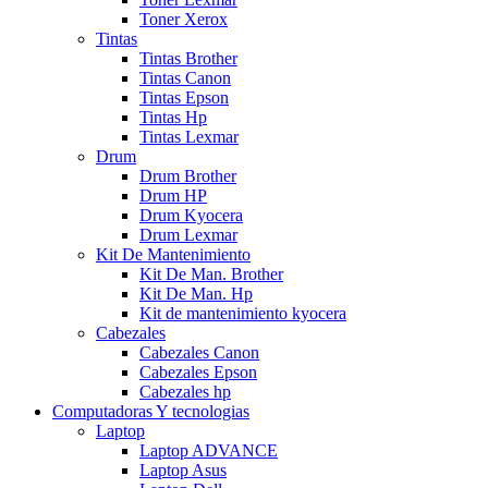
Toner Xerox
Tintas
Tintas Brother
Tintas Canon
Tintas Epson
Tintas Hp
Tintas Lexmar
Drum
Drum Brother
Drum HP
Drum Kyocera
Drum Lexmar
Kit De Mantenimiento
Kit De Man. Brother
Kit De Man. Hp
Kit de mantenimiento kyocera
Cabezales
Cabezales Canon
Cabezales Epson
Cabezales hp
Computadoras Y tecnologias
Laptop
Laptop ADVANCE
Laptop Asus