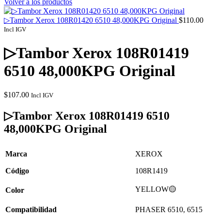
Volver a los productos
▷Tambor Xerox 108R01420 6510 48,000KPG Original
$
110.00
Incl IGV
▷Tambor Xerox 108R01419
6510 48,000KPG Original
$
107.00
Incl IGV
▷Tambor Xerox 108R01419 6510
48,000KPG Original
Marca
XEROX
Cód
i
go
108R1419
YELLOW🟡
Color
Compatibilidad
PHASER 6510, 6515