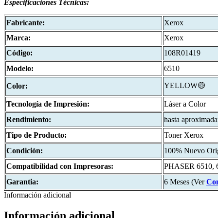
Especificaciones
Técnicas:
Fabricante:
Xerox
Marca:
Xerox
Código:
108R01419
Modelo:
6510
YELLOW🟡
Color:
Tecnología de Impresión:
Láser a Color
Rendimiento:
hasta aproximad
Tipo de Producto:
Toner Xerox
Condición:
100% Nuevo Orig
Compatibilidad con Impresoras:
PHASER 6510, 
Garantia:
6 Meses (Ver
Con
Información adicional
Información adicional