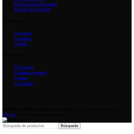
Envios Internacionales
Política de garantía
La Empresa
Nosotros
Contacto
Tienda
MI CUENTA
Mi cuenta
Finalizar compra
Carrito
Comparar
IMPORTACIONES LYANS PERÚ E.I.R.L
2022 DESARROLLADO POR:
PDG.PE
. Todos los derechos reservados.
Búsqueda