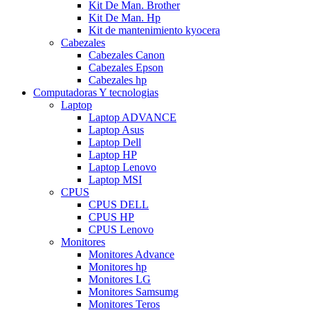
Kit De Man. Brother
Kit De Man. Hp
Kit de mantenimiento kyocera
Cabezales
Cabezales Canon
Cabezales Epson
Cabezales hp
Computadoras Y tecnologias
Laptop
Laptop ADVANCE
Laptop Asus
Laptop Dell
Laptop HP
Laptop Lenovo
Laptop MSI
CPUS
CPUS DELL
CPUS HP
CPUS Lenovo
Monitores
Monitores Advance
Monitores hp
Monitores LG
Monitores Samsumg
Monitores Teros