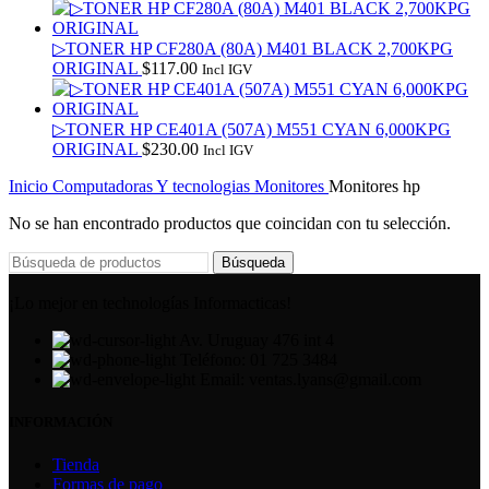
▷TONER HP CF280A (80A) M401 BLACK 2,700KPG
ORIGINAL
$
117.00
Incl IGV
▷TONER HP CE401A (507A) M551 CYAN 6,000KPG
ORIGINAL
$
230.00
Incl IGV
Inicio
Computadoras Y tecnologias
Monitores
Monitores hp
No se han encontrado productos que coincidan con tu selección.
Búsqueda
¡Lo mejor en technologías Informacticas!
Av. Uruguay 476 int 4
Teléfono: 01 725 3484
Email: ventas.lyans@gmail.com
INFORMACIÓN
Tienda
Formas de pago