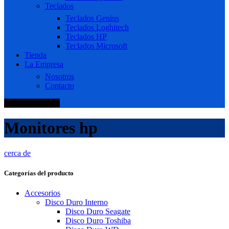
Teclados
Teclados Genius
Teclados Loghitech
Teclados HP
Teclados Microsoft
Tienda
La Empresa
Nosotros
Contacto
+51 920 688 920
Monitores hp
cerca de
Categorías del producto
Accesorios
Disco Duro Interno
Disco Duro Seagate
Disco Duro Toshiba