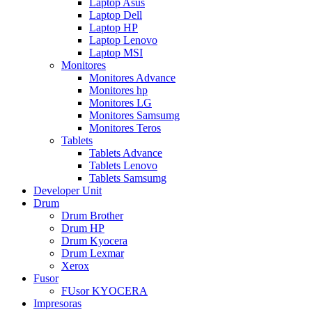
Laptop Asus
Laptop Dell
Laptop HP
Laptop Lenovo
Laptop MSI
Monitores
Monitores Advance
Monitores hp
Monitores LG
Monitores Samsumg
Monitores Teros
Tablets
Tablets Advance
Tablets Lenovo
Tablets Samsumg
Developer Unit
Drum
Drum Brother
Drum HP
Drum Kyocera
Drum Lexmar
Xerox
Fusor
FUsor KYOCERA
Impresoras