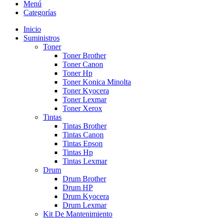
Menú
Categorías
Inicio
Suministros
Toner
Toner Brother
Toner Canon
Toner Hp
Toner Konica Minolta
Toner Kyocera
Toner Lexmar
Toner Xerox
Tintas
Tintas Brother
Tintas Canon
Tintas Epson
Tintas Hp
Tintas Lexmar
Drum
Drum Brother
Drum HP
Drum Kyocera
Drum Lexmar
Kit De Mantenimiento