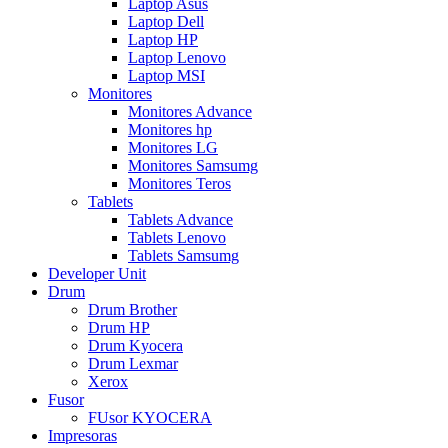
Laptop Asus
Laptop Dell
Laptop HP
Laptop Lenovo
Laptop MSI
Monitores
Monitores Advance
Monitores hp
Monitores LG
Monitores Samsumg
Monitores Teros
Tablets
Tablets Advance
Tablets Lenovo
Tablets Samsumg
Developer Unit
Drum
Drum Brother
Drum HP
Drum Kyocera
Drum Lexmar
Xerox
Fusor
FUsor KYOCERA
Impresoras