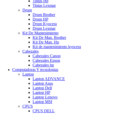
Tintas Hp
Tintas Lexmar
Drum
Drum Brother
Drum HP
Drum Kyocera
Drum Lexmar
Kit De Mantenimiento
Kit De Man. Brother
Kit De Man. Hp
Kit de mantenimiento kyocera
Cabezales
Cabezales Canon
Cabezales Epson
Cabezales hp
Computadoras Y tecnologias
Laptop
Laptop ADVANCE
Laptop Asus
Laptop Dell
Laptop HP
Laptop Lenovo
Laptop MSI
CPUS
CPUS DELL