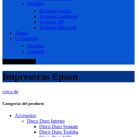
Teclados
Teclados Genius
Teclados Loghitech
Teclados HP
Teclados Microsoft
Tienda
La Empresa
Nosotros
Contacto
+51 920 688 920
Impresoras Epson
cerca de
Categorías del producto
Accesorios
Disco Duro Interno
Disco Duro Seagate
Disco Duro Toshiba