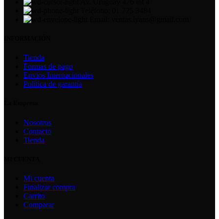
Av. Uruguay 476 int 4
Teléfono: 01 725 3484
Email: ventas.lyans@gmail.com
INFORMACIÓN
Tienda
Formas de pago
Envios Internacionales
Política de garantía
La Empresa
Nosotros
Contacto
Tienda
MI CUENTA
Mi cuenta
Finalizar compra
Carrito
Comparar