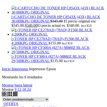
▷CARTUCHO DE TONER HP C8543X (43X) BLACK
30,000KPG ORIGINAL
$
345.00
El precio original era:
$345.00.
$
340.00
El precio actual es: $340.00.
Incl IGV
▷TONER HP CE278AD (78AD) P1566 BLACK
4,200KPG ORIGINAL
$
155.00
Incl IGV
▷TONER HP CF300A (827A) M880Z BLACK
29,500KPG ORIGINAL
$
135.00
Incl IGV
Inicio
Impresoras
Impresoras Epson
Mostrando los 6 resultados
Mostrar barra lateral
Mostrar
9
12
18
24
OFERTA