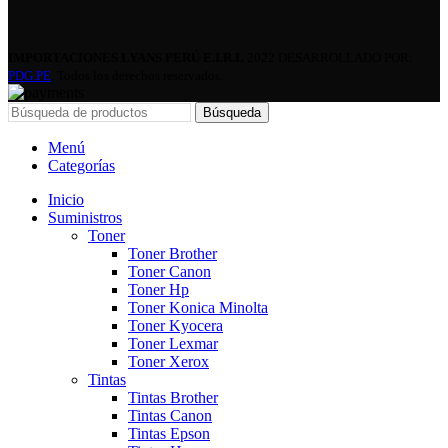
IMPORTACIONES LYANS PERÚ E.I.R.L
2022 DESARROLLADO POR:
PDG.PE
. Todos los derechos reservados.
Búsqueda
Menú
Categorías
Inicio
Suministros
Toner
Toner Brother
Toner Canon
Toner Hp
Toner Konica Minolta
Toner Kyocera
Toner Lexmar
Toner Xerox
Tintas
Tintas Brother
Tintas Canon
Tintas Epson