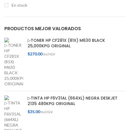
En stock
PRODUCTOS MEJOR VALORADOS
▷TONER HP CF281X (81X) M630 BLACK
25,000KPG ORIGINAL
$
270.00
Incl IGV
▷TINTA HP F6V31AL (664XL) NEGRA DESKJET
2135 480KPG ORIGINAL
$
35.00
Incl IGV