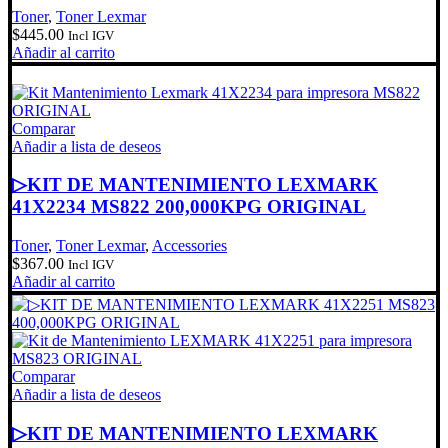
Toner
,
Toner Lexmar
$
445.00
Incl IGV
Añadir al carrito
Comparar
Añadir a lista de deseos
▷KIT DE MANTENIMIENTO LEXMARK
41X2234 MS822 200,000KPG ORIGINAL
Toner
,
Toner Lexmar
,
Accessories
$
367.00
Incl IGV
Añadir al carrito
Comparar
Añadir a lista de deseos
▷KIT DE MANTENIMIENTO LEXMARK