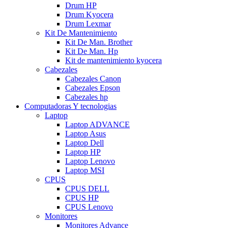
Drum HP
Drum Kyocera
Drum Lexmar
Kit De Mantenimiento
Kit De Man. Brother
Kit De Man. Hp
Kit de mantenimiento kyocera
Cabezales
Cabezales Canon
Cabezales Epson
Cabezales hp
Computadoras Y tecnologias
Laptop
Laptop ADVANCE
Laptop Asus
Laptop Dell
Laptop HP
Laptop Lenovo
Laptop MSI
CPUS
CPUS DELL
CPUS HP
CPUS Lenovo
Monitores
Monitores Advance