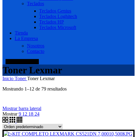
Teclados
Teclados Genius
Teclados Loghitech
Teclados HP
Teclados Microsoft
Tienda
La Empresa
Nosotros
Contacto
+51 920 688 920
Toner Lexmar
Inicio
Toner
Toner Lexmar
Mostrando 1–12 de 79 resultados
Mostrar barra lateral
Mostrar
9
12
18
24