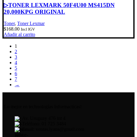
▷TONER LEXMARK 50F4U00 MS415DN
20,000KPG ORIGINAL
Toner
,
Toner Lexmar
$
168.00
Incl IGV
Añadir al carrito
1
2
3
4
5
6
7
→
¡Lo mejor en technologías Informacticas!
Av. Uruguay 476 int 4
Teléfono: 01 725 3484
Email: ventas.lyans@gmail.com