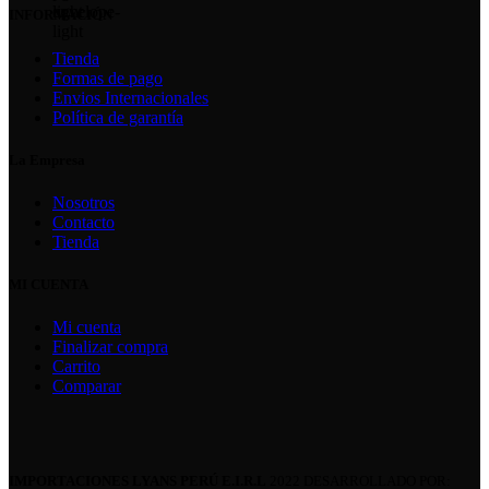
INFORMACIÓN
Tienda
Formas de pago
Envios Internacionales
Política de garantía
La Empresa
Nosotros
Contacto
Tienda
MI CUENTA
Mi cuenta
Finalizar compra
Carrito
Comparar
IMPORTACIONES LYANS PERÚ E.I.R.L
2022 DESARROLLADO POR: