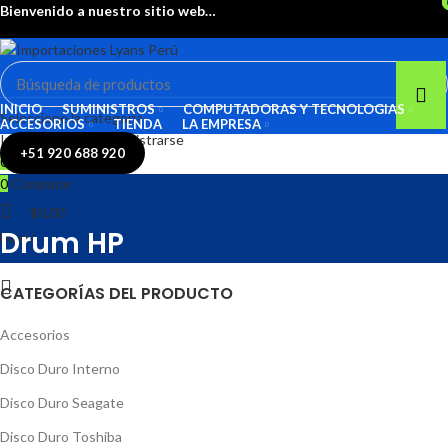
Bienvenido a nuestro sitio web…
INICIO
SUMINISTROS
COMPUTADORAS Y TECNOLOGIAS
Seleccione la categoría
ACCESORIOS
TIENDA
LA EMPRESA
Inicio De Sesión / Registrarse
+51 920 688 920
0
Lista de deseos
0
Comparar
$
0.00
Drum HP
Menú
CATEGORÍAS DEL PRODUCTO
Accesorios
Disco Duro Interno
Disco Duro Seagate
Disco Duro Toshiba