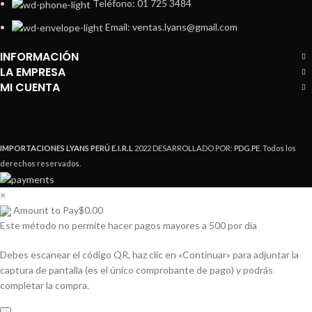
Teléfono: 01 725 3484
Email: ventas.lyans@gmail.com
INFORMACIÓN
LA EMPRESA
MI CUENTA
IMPORTACIONES LYANS PERÚ E.I.R.L
2022 DESARROLLADO POR:
PDG.PE
. Todos los
derechos reservados.
×
Amount to Pay
$
0.00
Este método no permite hacer pagos mayores a 500 por día
Debes escanear el código QR, haz clic en «Continuar» para adjuntar la
captura de pantalla (es el único comprobante de pago) y podrás
completar la compra.