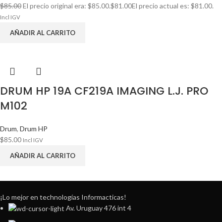
$
85.00
El precio original era: $85.00.
$
81.00
El precio actual es: $81.00.
Incl IGV
AÑADIR AL CARRITO
DRUM HP 19A CF219A IMAGING L.J. PRO
M102
Drum
,
Drum HP
$
85.00
Incl IGV
AÑADIR AL CARRITO
¡Lo mejor en technologías Informacticas!
Av. Uruguay 476 int 4