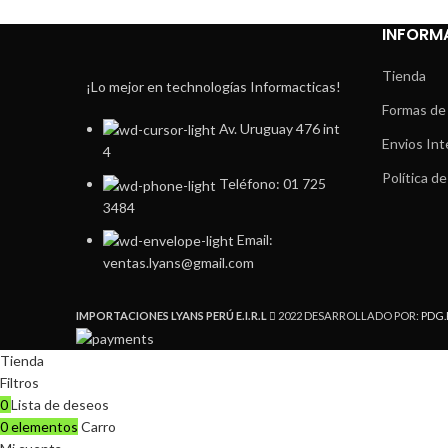
INFORM
Tienda
¡Lo mejor en technologías Informacticas!
Formas de
Av. Uruguay 476 int
Envios Int
4
Política de
Teléfono: 01 725
3484
Email:
ventas.lyans@gmail.com
IMPORTACIONES LYANS PERÚ E.I.R.L
2022 DESARROLLADO POR:
PDG.
Tienda
Filtros
0
Lista de deseos
0
elementos
Carro