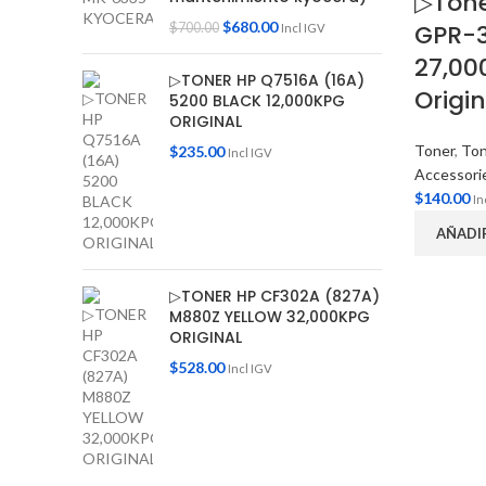
▷Ton
$
680.00
GPR-
$
700.00
Incl IGV
27,00
▷TONER HP Q7516A (16A)
Origin
5200 BLACK 12,000KPG
ORIGINAL
Toner
,
Ton
$
235.00
Incl IGV
Accessori
$
140.00
In
AÑADI
▷TONER HP CF302A (827A)
M880Z YELLOW 32,000KPG
ORIGINAL
$
528.00
Incl IGV