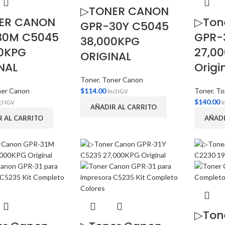
▷TONER CANON
ER CANON
▷Ton
GPR-30Y C5045
30M C5045
GPR-
38,000KPG
0KPG
27,0
ORIGINAL
NAL
Origi
Toner
,
Toner Canon
er Canon
$
114.00
Toner
,
To
Incl IGV
$
140.00
cl IGV
I
AÑADIR AL CARRITO
R AL CARRITO
AÑADI
▷Ton