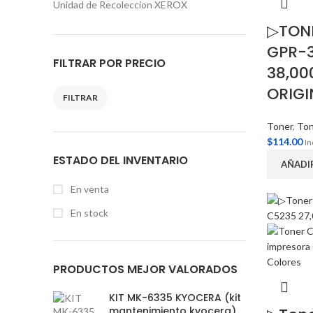
Unidad de Recoleccion XEROX
▷TON
GPR-
FILTRAR POR PRECIO
38,00
ORIGI
FILTRAR
Toner
,
Ton
$
114.00
In
ESTADO DEL INVENTARIO
AÑADI
En venta
En stock
PRODUCTOS MEJOR VALORADOS
KIT MK-6335 KYOCERA (kit
mantenimiento kyocera)