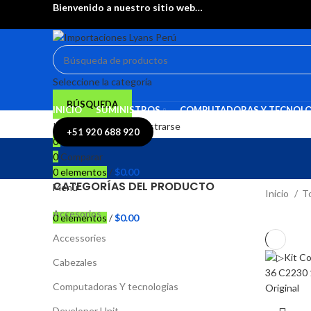
Bienvenido a nuestro sitio web…
Seleccione la categoría
BÚSQUEDA
INICIO
SUMINISTROS
COMPUTADORAS Y TECNOLO
Inicio De Sesión / Registrarse
+51 920 688 920
0
Lista de deseos
0
Comparar
0
elementos
/
$
0.00
CATEGORÍAS DEL PRODUCTO
Menú
Inicio
T
Accesorios
0
elementos
/
$
0.00
Accessories
Cabezales
Computadoras Y tecnologias
Developer Unit