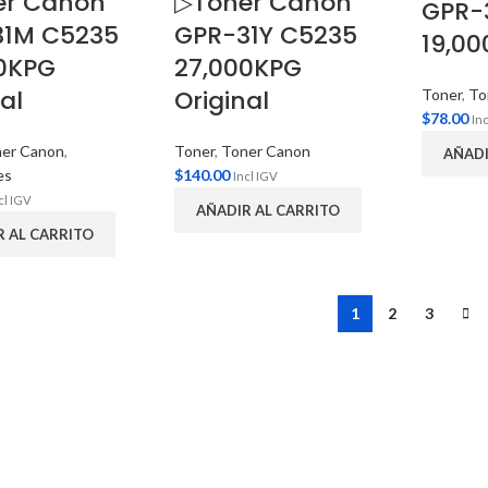
er Canon
▷Toner Canon
GPR-
31M C5235
GPR-31Y C5235
19,00
0KPG
27,000KPG
al
Original
Toner
,
To
$
78.00
In
er Canon
,
Toner
,
Toner Canon
AÑADI
es
$
140.00
Incl IGV
cl IGV
AÑADIR AL CARRITO
R AL CARRITO
1
2
3