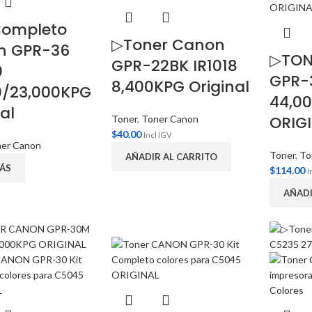
Completo
▷Toner Canon
n GPR-36
▷TON
GPR-22BK IR1018
0
GPR-
8,400KPG Original
0/23,000KPG
44,0
al
ORIG
Toner
,
Toner Canon
$
40.00
Incl IGV
er Canon
Toner
,
To
AÑADIR AL CARRITO
ÁS
$
114.00
I
AÑADI