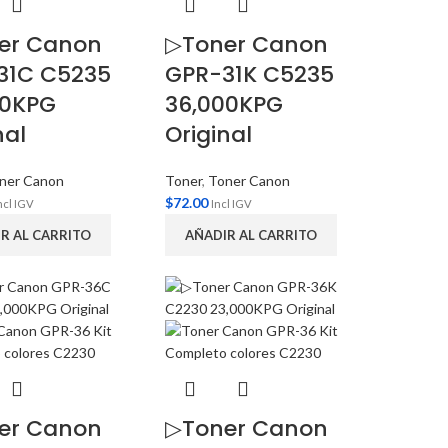
er Canon
▷Toner Canon
31C C5235
GPR-31K C5235
00KPG
36,000KPG
nal
Original
ner Canon
Toner
,
Toner Canon
$
72.00
ncl IGV
Incl IGV
R AL CARRITO
AÑADIR AL CARRITO
er Canon
▷Toner Canon