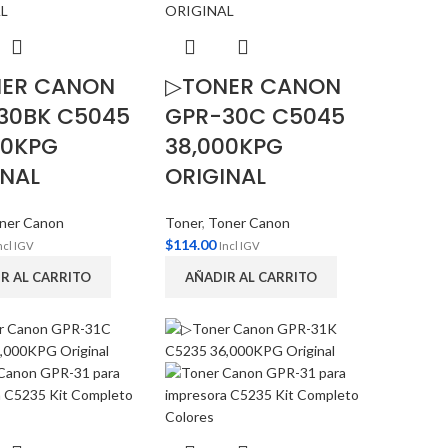
ER CANON
▷TONER CANON
30BK C5045
GPR-30C C5045
00KPG
38,000KPG
INAL
ORIGINAL
ner Canon
Toner
,
Toner Canon
$
114.00
ncl IGV
Incl IGV
R AL CARRITO
AÑADIR AL CARRITO