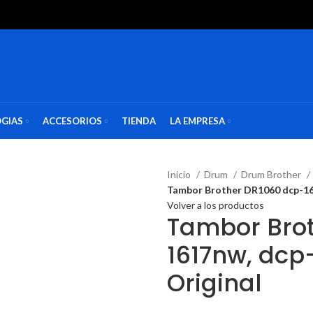
GIAS
ACCESORIOS
TIENDA
LA EMPRESA
Inicio
Drum
Drum Brother
Tambor Brother DR1060 dcp-161
Volver a los productos
Tambor Bro
1617nw, dcp-
Original