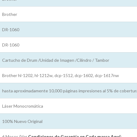
Brother
DR-1060
DR-1060
Cartucho de Drum /Unidad de Imagen /Cilindro / Tambor
Brother hl-1202, hl-1212w, dcp-1512, dcp-1602, dcp-1617nw
hasta aproximadamente 10,000 páginas impresiones al 5% de cobertur
Láser Monocromática
100% Nuevo Original
6 Meses (Ver
Condiciones de Garantía en Cada marca
Aquí
)