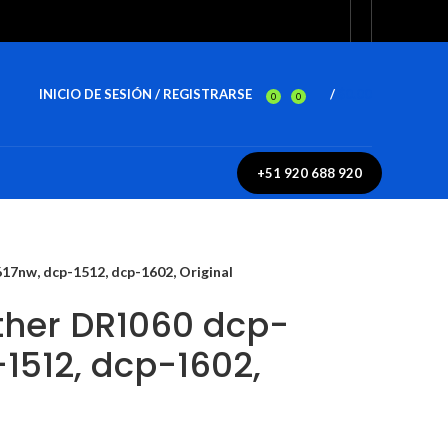
INICIO DE SESIÓN / REGISTRARSE
/
$
0.00
0
0
+51 920 688 920
7nw, dcp-1512, dcp-1602, Original
ther DR1060 dcp-
1512, dcp-1602,