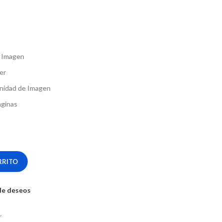
 Imagen
er
Unidad de Imagen
áginas
RRITO
 de deseos
r