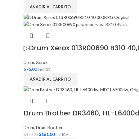
AÑADIR AL CARRITO
▷Drum Xerox 013R00690 B310 40,
Drum
,
Xerox
$
75.00
Incl IGV
AÑADIR AL CARRITO
Drum Brother DR3460, HL-L6400d
Drum
,
Drum Brother
$
161.00
$
170.00
Incl IGV