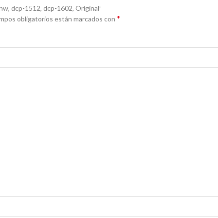
nw, dcp-1512, dcp-1602, Original”
*
mpos obligatorios están marcados con