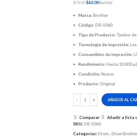
$
62.00
$
78.00
Incl IGV
Marca
: Brother
Código
: DR-1060
Tipo de Producto:
Tambor de
Tecnología de impresión:
Las
Consumibles de impresión
: 
Rendimiento
: Hasta 10.000 p
Condición
: Nuevo
Producto
: Original
AÑADIR AL CA
Comparar
Añadir a lista
SKU:
DR-1060
Categorías:
Drum
,
Drum Brothe