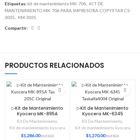
Etiquetas:
kit de mantenimiento MK-706
,
KIT DE
MANTENIMIENTO MK-706 PARA IMPRESORA COPYSTAR CS-
3035
,
KM-3035
Compartir:
PRODUCTOS RELACIONADOS
▷Kit de Mantenimiento
▷Kit de Mantenimiento
Kyocera MK-895A
Kyocera MK-6345
Taskalfa 205C Original
Taskalfa4004 Original
Kit De Mantenimiento
,
Kit De Mantenimiento
,
Kit de mantenimiento kyocera
Kit de mantenimiento kyocera
$
1,286.00
$
1,270.00
Incl IGV
Incl IGV