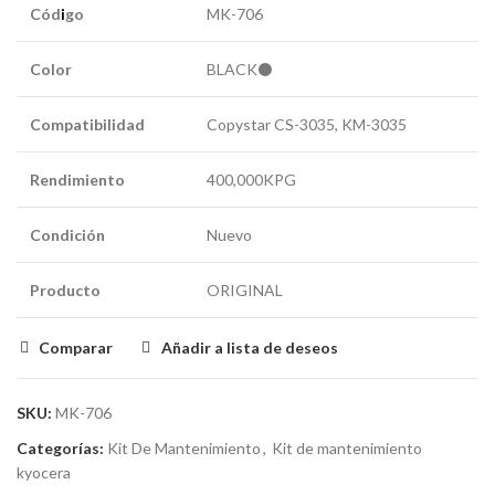
Cód
i
go
MK-706
Color
BLACK⚫
Compatibilidad
Copystar CS-3035, KM-3035
Rendimiento
400,000KPG
Condición
Nuevo
Producto
ORIGINAL
Comparar
Añadir a lista de deseos
SKU:
MK-706
Categorías:
Kit De Mantenimiento
,
Kit de mantenimiento
kyocera