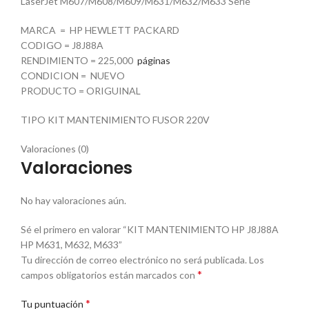
LaserJet M607/M608/M609/M631/M632/M633 Serie
MARCA = HP HEWLETT PACKARD
CODIGO = J8J88A
RENDIMIENTO = 225,000
páginas
CONDICION = NUEVO
PRODUCTO = ORIGUINAL
TIPO KIT MANTENIMIENTO FUSOR 220V
Valoraciones (0)
Valoraciones
No hay valoraciones aún.
Sé el primero en valorar “KIT MANTENIMIENTO HP J8J88A
HP M631, M632, M633”
Tu dirección de correo electrónico no será publicada.
Los
*
campos obligatorios están marcados con
*
Tu puntuación