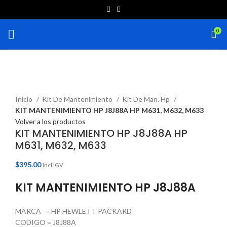
0
Haga Click para agrandar
Inicio
Kit De Mantenimiento
Kit De Man. Hp
KIT MANTENIMIENTO HP J8J88A HP M631, M632, M633
Volver a los productos
KIT MANTENIMIENTO HP J8J88A HP
M631, M632, M633
$
395.00
Incl IGV
KIT MANTENIMIENTO HP J8J88A
MARCA = HP HEWLETT PACKARD
CODIGO = J8J88A