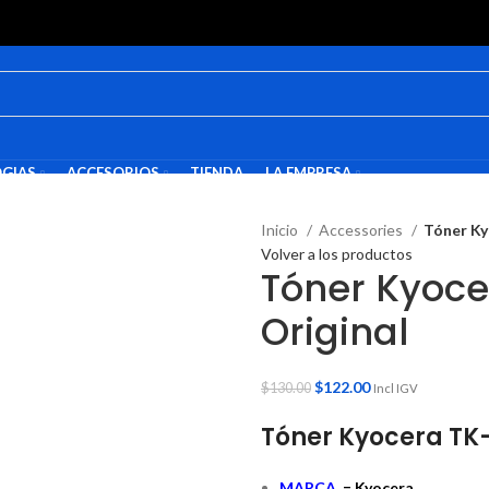
GIAS
ACCESORIOS
TIENDA
LA EMPRESA
Inicio
Accessories
Tóner Ky
Volver a los productos
Tóner Kyoce
Original
$
122.00
$
130.00
Incl IGV
Tóner Kyocera TK
MARCA
= Kyocera