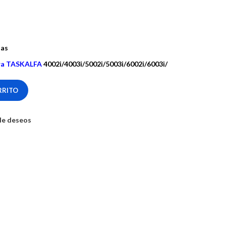
nas
ra TASKALFA
4002i/4003i/5002i/5003i/6002i/6003i/
RRITO
 de deseos