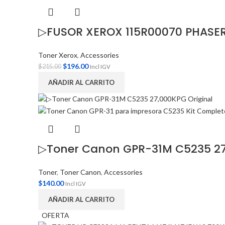
▷FUSOR XEROX 115R00070 PHASER
Toner Xerox
,
Accessories
$
196.00
$
215.00
Incl IGV
AÑADIR AL CARRITO
▷Toner Canon GPR-31M C5235 27
Toner
,
Toner Canon
,
Accessories
$
140.00
Incl IGV
AÑADIR AL CARRITO
OFERTA