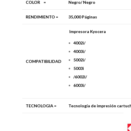
COLOR =
Negro/ Negro
RENDIMIENTO =
35,000 Páginas
Impresora Kyocera
4002i/
4003i/
5002i/
COMPATIBILIDAD
5003i
/6002i/
6003i/
TECNOLOGIA =
Tecnología de impresión cartuc