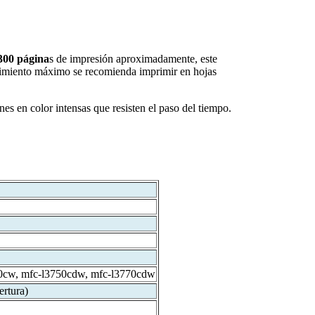
300 página
s de impresión aproximadamente, este
ndimiento máximo se recomienda imprimir en hojas
es en color intensas que resisten el paso del tiempo.
10cw, mfc-l3750cdw, mfc-l3770cdw
rtura)