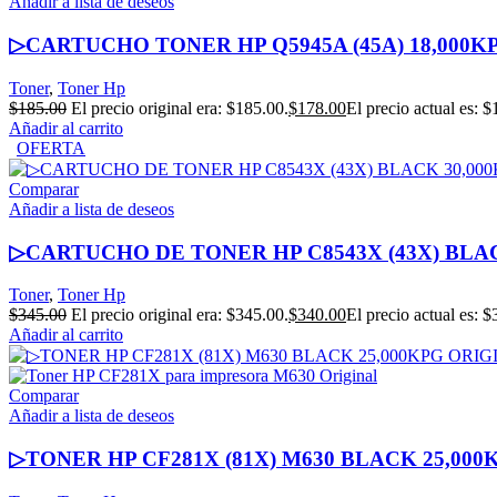
Añadir a lista de deseos
▷CARTUCHO TONER HP Q5945A (45A) 18,000K
Toner
,
Toner Hp
$
185.00
El precio original era: $185.00.
$
178.00
El precio actual es: $
Añadir al carrito
OFERTA
Comparar
Añadir a lista de deseos
▷CARTUCHO DE TONER HP C8543X (43X) BLA
Toner
,
Toner Hp
$
345.00
El precio original era: $345.00.
$
340.00
El precio actual es: $
Añadir al carrito
Comparar
Añadir a lista de deseos
▷TONER HP CF281X (81X) M630 BLACK 25,00