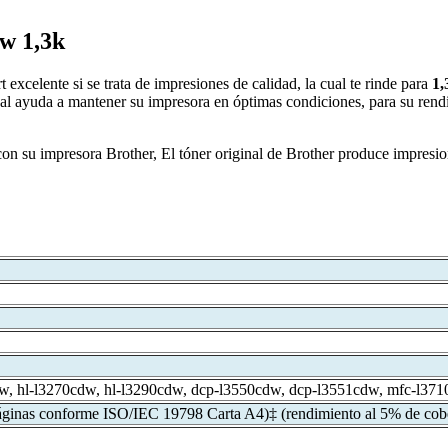
w 1,3k
 excelente si se trata de impresiones de calidad, la cual te rinde para
1,
ual ayuda a mantener su impresora en óptimas condiciones, para su re
on su impresora Brother, El tóner original de Brother produce impresion
dw, hl-l3270cdw, hl-l3290cdw, dcp-l3550cdw, dcp-l3551cdw, mfc-l37
ginas conforme ISO/IEC 19798 Carta A4)‡ (rendimiento al 5% de cobe