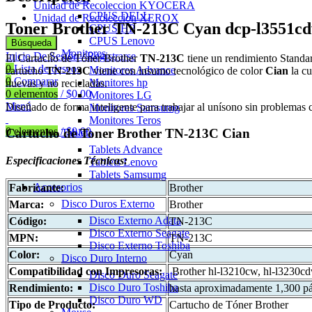
Unidad de Recoleccion KYOCERA
CPUS DELL
Unidad de Recoleccion XEROX
Toner Brother TN-213C Cyan dcp-l3551cd
CPUS HP
CPUS Lenovo
Búsqueda
Monitores
Inicio De Sesión / Registrarse
El Cartucho de Tóner Brother
TN-213C
tiene un rendimiento Standart
0
Lista de deseos
Monitores Advance
cartucho
TN-213C
viene con insumo tecnológico de color
Cian
la c
0
Comparar
Monitores hp
nuevas y no recicladas.
0
elementos
/
$
0.00
Monitores LG
Menú
Diseñado de forma inteligente para trabajar al unísono sin problemas c
Monitores Samsumg
Monitores Teros
0
elementos
/
$
0.00
Cartucho de Toner Brother TN-213C Cian
Tablets
Tablets Advance
Especificaciones
Técnicas:
Tablets Lenovo
Tablets Samsumg
Accesorios
Fabricante:
Brother
Disco Duros Externo
Marca:
Brother
Disco Externo Adata
Código:
TN-213C
Disco Externo Seagate
MPN:
TN-213C
Disco Externo Toshiba
Color:
Cyan
Disco Duro Interno
Compatibilidad con Impresoras:
Brother hl-l3210cw, hl-l3230c
Disco Duro Seagate
Disco Duro Toshiba
Rendimiento:
hasta aproximadamente 1,300 pá
Disco Duro WD
Tipo de Producto:
Cartucho de Tóner Brother