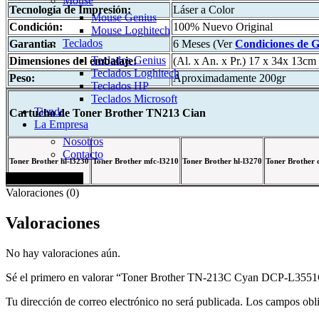
Mouse
Tecnología de Impresión:
Láser a Color
Mouse Genius
Condición:
100% Nuevo Original
Mouse Loghitech
Teclados
Garantia:
6 Meses (Ver
Condiciones de 
Teclados Genius
Dimensiones del embalaje:
(Al. x An. x Pr.) 17 x 34x 13cm
Teclados Loghitech
Peso:
Aproximadamente 200gr
Teclados HP
Teclados Microsoft
Tienda
Cartucho de Toner Brother TN213 Cian
La Empresa
Nosotros
Contacto
Toner Brother hl-l3230
Toner Brother mfc-l3210
Toner Brother hl-l3270
Toner Brother 
+51 920 688 920
Valoraciones (0)
Valoraciones
No hay valoraciones aún.
Sé el primero en valorar “Toner Brother TN-213C Cyan DCP-L355
Tu dirección de correo electrónico no será publicada.
Los campos obli