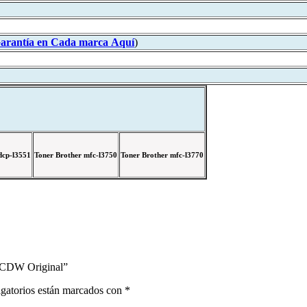
Garantía en Cada marca
Aquí
)
dcp-l3551
Toner Brother mfc-l3750
Toner Brother mfc-l3770
1CDW Original”
gatorios están marcados con
*