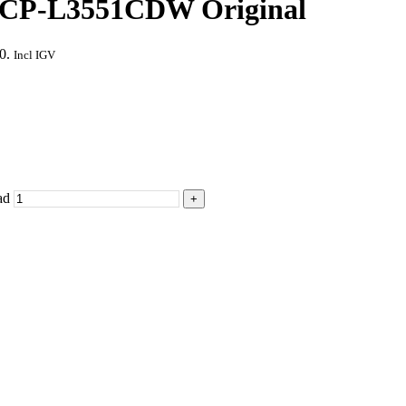
DCP-L3551CDW Original
0.
Incl IGV
ad