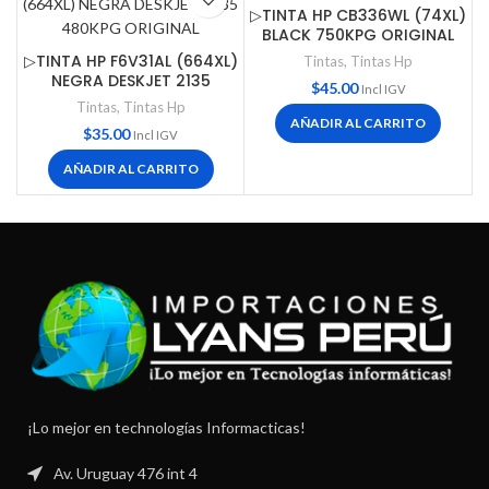
▷TINTA HP CB336WL (74XL)
BLACK 750KPG ORIGINAL
▷TINTA HP F6V31AL (664XL)
Tintas
,
Tintas Hp
NEGRA DESKJET 2135
$
45.00
Incl IGV
480KPG ORIGINAL
Tintas
,
Tintas Hp
AÑADIR AL CARRITO
$
35.00
Incl IGV
AÑADIR AL CARRITO
¡Lo mejor en technologías Informacticas!
Av. Uruguay 476 int 4