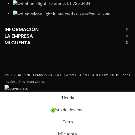
Teléfono: 01 725 3484
Email: ventas.lyans@gmail.com
INFORMACIÓN
LA EMPRESA
MI CUENTA
IMPORTACIONES LYANS PERÚ E.I.R.L
2022 DESARROLLADO POR:
PDG.PE
. Todos
los derechos reservados.
Tienda
Lista de deseos
0
Carro
Mi cuenta