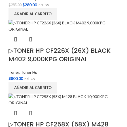
$
280.00
$
285.00
Incl IGV
AÑADIR AL CARRITO
▷TONER HP CF226X (26X) BLACK
M402 9,000KPG ORIGINAL
Toner
,
Toner Hp
$
800.00
Incl IGV
AÑADIR AL CARRITO
▷TONER HP CF258X (58X) M428