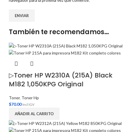
navegador para la próxima vez que comente.
También te recomendamos…
▷Toner HP W2310A (215A) Black
M182 1,050KPG Original
Toner
,
Toner Hp
$
70.00
Incl IGV
AÑADIR AL CARRITO