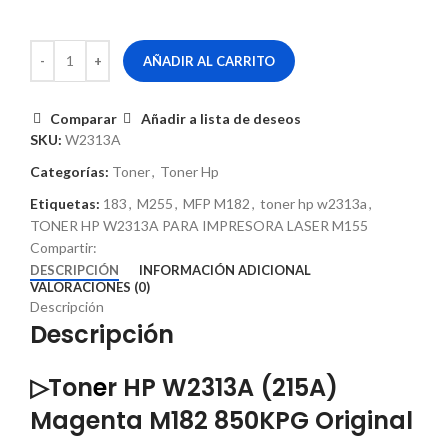
AÑADIR AL CARRITO
Comparar
Añadir a lista de deseos
SKU:
W2313A
Categorías:
Toner
,
Toner Hp
Etiquetas:
183
,
M255
,
MFP M182
,
toner hp w2313a
,
TONER HP W2313A PARA IMPRESORA LASER M155
Compartir:
DESCRIPCIÓN
INFORMACIÓN ADICIONAL
VALORACIONES (0)
Descripción
Descripción
▷Ton
e
r HP W2313A (215A)
Magenta M182 850KPG Original