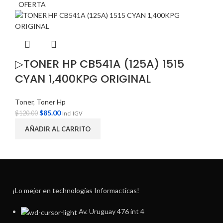
OFERTA
▷TONER HP CB541A (125A) 1515
CYAN 1,400KPG ORIGINAL
Toner
,
Toner Hp
$
85.00
$
120.00
Incl IGV
AÑADIR AL CARRITO
¡Lo mejor en technologías Informacticas!
Av. Uruguay 476 int 4