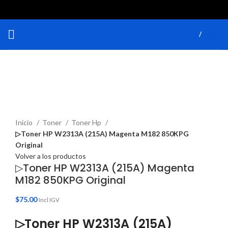
/
$
0.00
Haga Click para agrandar
Inicio
Toner
Toner Hp
▷Toner HP W2313A (215A) Magenta M182 850KPG
Original
Volver a los productos
▷Toner HP W2313A (215A) Magenta
M182 850KPG Original
$
75.00
Incl IGV
▷Toner HP W2313A (215A)