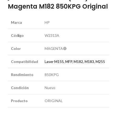
Magenta M182 850KPG Original
Marca
HP
Cód
i
go
W2313A
Color
MAGENTA🔴
Compatibilidad
Laser M155, MFP, M182, M183, M255
Rendimiento
850KPG
Condición
Nuevo
Producto
ORIGINAL