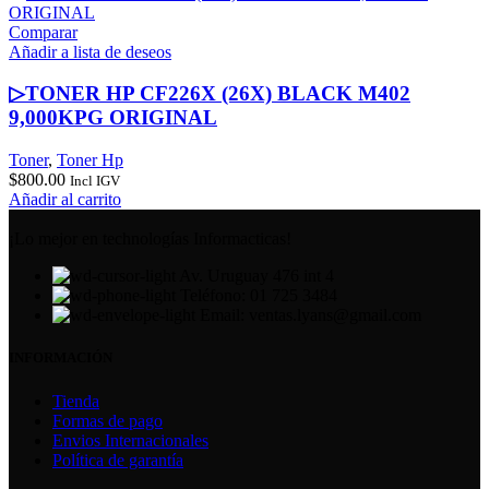
Comparar
Añadir a lista de deseos
▷TONER HP CF226X (26X) BLACK M402
9,000KPG ORIGINAL
Toner
,
Toner Hp
$
800.00
Incl IGV
Añadir al carrito
¡Lo mejor en technologías Informacticas!
Av. Uruguay 476 int 4
Teléfono: 01 725 3484
Email: ventas.lyans@gmail.com
INFORMACIÓN
Tienda
Formas de pago
Envios Internacionales
Política de garantía