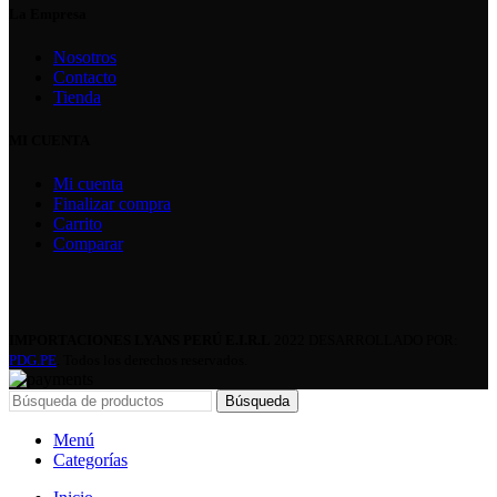
La Empresa
Nosotros
Contacto
Tienda
MI CUENTA
Mi cuenta
Finalizar compra
Carrito
Comparar
IMPORTACIONES LYANS PERÚ E.I.R.L
2022 DESARROLLADO POR:
PDG.PE
. Todos los derechos reservados.
Búsqueda
Menú
Categorías