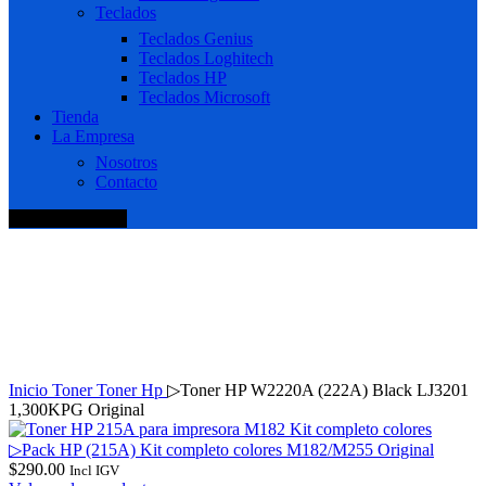
Teclados
Teclados Genius
Teclados Loghitech
Teclados HP
Teclados Microsoft
Tienda
La Empresa
Nosotros
Contacto
+51 920 688 920
Haga Click para agrandar
Inicio
Toner
Toner Hp
▷Toner HP W2220A (222A) Black LJ3201
1,300KPG Original
▷Pack HP (215A) Kit completo colores M182/M255 Original
$
290.00
Incl IGV