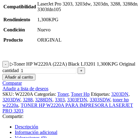
LaserJet Pro 3203, 3203dw, 3203dn, 3288, 3288dn
Compatibilidad
3303fdn105
Rendimiento
1,300KPG
Condición
Nuevo
Producto
ORIGINAL
▷Toner HP W2220A (222A) Black LJ3201 1,300KPG Original
cantidad
Añadir al carrito
Comparar
Añadir a lista de deseos
SKU:
W2220A
Categorías:
Toner
,
Toner Hp
Etiquetas:
3203DN
,
3203DW
,
3288
,
3288DN
,
3303
,
3303FDN
,
3303SDW
,
toner hp
w2220a
,
TONER HP W2220A PARA IMPRESORA LASERJET
PRO 3203
Compartir:
Descripción
Información adicional
Valoraciones (0)