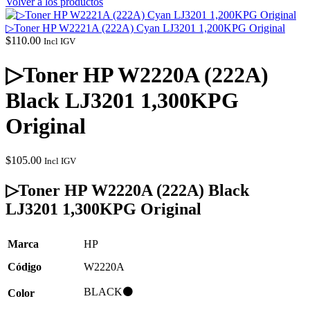
Volver a los productos
▷Toner HP W2221A (222A) Cyan LJ3201 1,200KPG Original
$
110.00
Incl IGV
▷Toner HP W2220A (222A)
Black LJ3201 1,300KPG
Original
$
105.00
Incl IGV
▷Toner HP W2220A (222A) Black
LJ3201 1,300KPG Original
Marca
HP
Cód
i
go
W2220A
BLACK⚫
Color