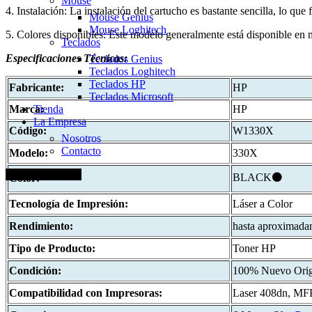
Mouse
4. Instalación: La instalación del cartucho es bastante sencilla, lo que
Mouse Genius
Mouse Loghitech
5. Colores disponibles: Este modelo generalmente está disponible en n
Teclados
Especificaciones
Técnicas:
Teclados Genius
Teclados Loghitech
Teclados HP
Fabricante:
HP
Teclados Microsoft
Tienda
Marca:
HP
La Empresa
Código:
W1330X
Nosotros
Contacto
Modelo:
330X
+51 920 688 920
BLACK⚫
Color:
Tecnología de Impresión:
Láser a Color
Rendimiento:
hasta aproximad
Tipo de Producto:
Toner HP
Condición:
100% Nuevo Orig
Compatibilidad con Impresoras:
Laser 408dn, MF