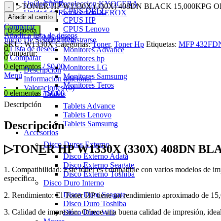
Unidad de Recoleccion KYOCERA
▷TONER HP W1330X (330X) 408DN BLACK 15,000KPG OR
CPUS DELL
Unidad de Recoleccion XEROX
Añadir al carrito
CPUS HP
Comparar
CPUS Lenovo
Búsqueda
Añadir a lista de deseos
Monitores
Inicio De Sesión / Registrarse
SKU:
W1330X
Categorías:
Toner
,
Toner Hp
Etiquetas:
MFP 432FD
0
Lista de deseos
Monitores Advance
Compartir:
0
Comparar
Monitores hp
0
elementos
/
$
0.00
Monitores LG
Descripción
Menú
Monitores Samsumg
Información adicional
Monitores Teros
Valoraciones (0)
0
elementos
/
$
0.00
Tablets
Descripción
Tablets Advance
Tablets Lenovo
Descripción
Tablets Samsumg
Accesorios
Disco Duros Externo
▷TON
E
R HP W1330X (330X) 408DN B
Disco Externo Adata
Disco Externo Seagate
1. Compatibilidad: Este tóner es compatible con varios modelos de im
Disco Externo Toshiba
específica.
Disco Duro Interno
Disco Duro Seagate
2. Rendimiento: El Toner HP tiene un rendimiento aproximado de 15,
Disco Duro Toshiba
3. Calidad de impresión: Ofrece una buena calidad de impresión, idea
Disco Duro WD