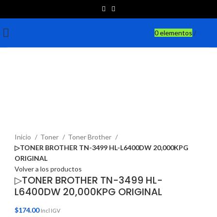
0
elementos
/
$
0.00
Destacado
Haga Click para agrandar
Inicio
Toner
Toner Brother
▷TONER BROTHER TN-3499 HL-L6400DW 20,000KPG
ORIGINAL
Volver a los productos
▷TONER BROTHER TN-3499 HL-
L6400DW 20,000KPG ORIGINAL
$
174.00
Incl IGV