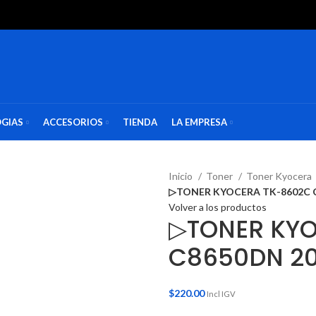
GIAS
ACCESORIOS
TIENDA
LA EMPRESA
Inicio
Toner
Toner Kyocera
▷TONER KYOCERA TK-8602C C
Volver a los productos
▷TONER KY
C8650DN 20
$
220.00
Incl IGV