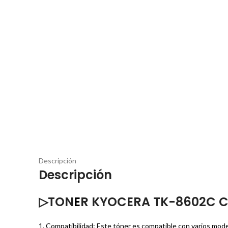
Descripción
Descripción
▷TON
E
R KYOCERA TK-8602C C
1. Compatibilidad: Este tóner es compatible con varios mod