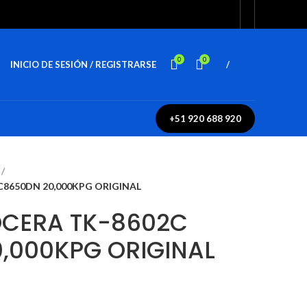
0
0
INICIO DE SESIÓN / REGISTRARSE
/
$
0.00
+51 920 688 920
8650DN 20,000KPG ORIGINAL
OCERA TK-8602C
,000KPG ORIGINAL