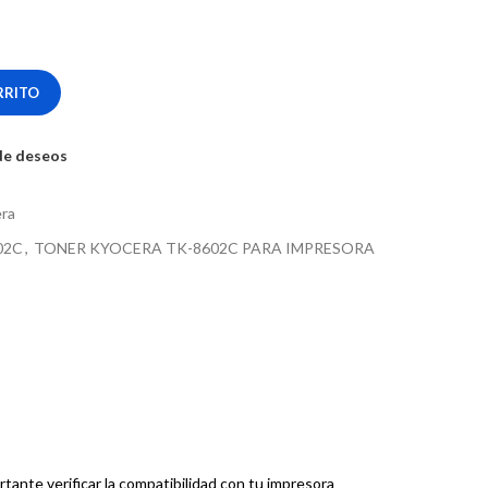
RRITO
 de deseos
ra
02C
,
TONER KYOCERA TK-8602C PARA IMPRESORA
nte verificar la compatibilidad con tu impresora