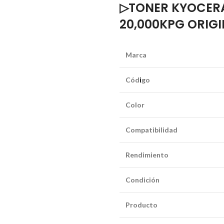
▷TONER KYOCER
20,000KPG ORIG
Marca
Cód
i
go
Color
Compatibilidad
Rendimiento
Condición
Producto