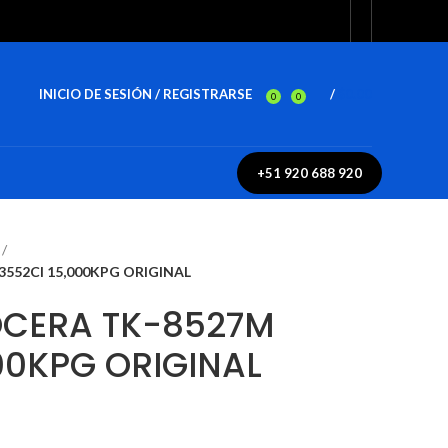
INICIO DE SESIÓN / REGISTRARSE
/
$
0.00
0
0
+51 920 688 920
552CI 15,000KPG ORIGINAL
OCERA TK-8527M
00KPG ORIGINAL