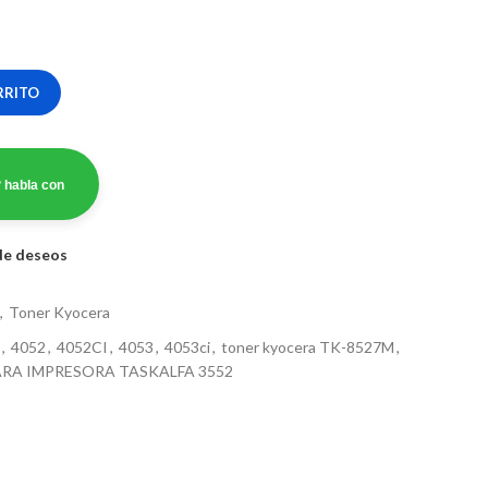
RRITO
 habla con
 de deseos
,
Toner Kyocera
,
4052
,
4052CI
,
4053
,
4053ci
,
toner kyocera TK-8527M
,
RA IMPRESORA TASKALFA 3552