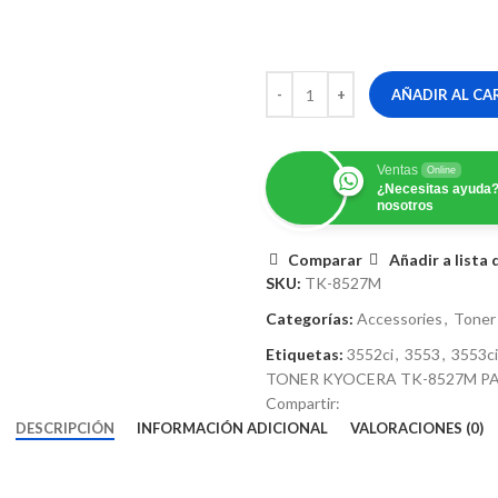
AÑADIR AL CA
Ventas
Online
¿Necesitas ayuda?
nosotros
Comparar
Añadir a lista
SKU:
TK-8527M
Categorías:
Accessories
,
Toner
Etiquetas:
3552ci
,
3553
,
3553ci
TONER KYOCERA TK-8527M PA
Compartir:
DESCRIPCIÓN
INFORMACIÓN ADICIONAL
VALORACIONES (0)