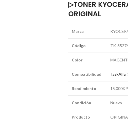
▷TONER KYOCERA
ORIGINAL
Marca
KYOCER
Cód
i
go
TK-8527
Color
MAGENT
Compatibilidad
TaskAlfa,
Rendimiento
15,000K
Condición
Nuevo
Producto
ORIGINA