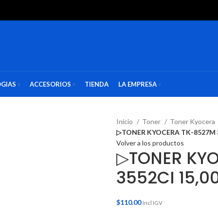
GIAS
ACCESORIOS
TIENDA
LA EMPRESA
Inicio
Toner
Toner Kyocera
▷TONER KYOCERA TK-8527M 3
Volver a los productos
▷TONER KY
3552CI 15,0
$
110.00
Incl IGV