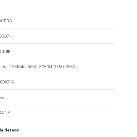
OCERA
8307K
ACK⚫
era TASKalfa 3050, 3050ci, 3550, 3550ci
000KPG
vo
GINAL
 de deseos