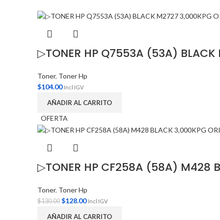
▷TONER HP Q7553A (53A) BLACK 
Toner
,
Toner Hp
$
104.00
Incl IGV
AÑADIR AL CARRITO
OFERTA
▷TONER HP CF258A (58A) M428 B
Toner
,
Toner Hp
$
128.00
$
130.00
Incl IGV
AÑADIR AL CARRITO