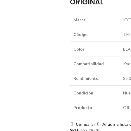
ORIGINAL
Marca
KY
Cód
i
go
TK-
Color
BL
Compatibilidad
Kyoc
Rendimiento
25,
Condición
Nue
Producto
ORI
Comparar
Añadir a lista
SKU:
TK-8307K