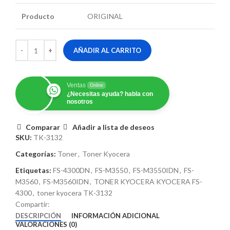
Producto
ORIGINAL
AÑADIR AL CARRITO
Ventas
Online
¿Necesitas ayuda? habla con
nosotros
Comparar
Añadir a lista de deseos
SKU:
TK-3132
Categorías:
Toner
,
Toner Kyocera
Etiquetas:
FS-4300DN
,
FS-M3550
,
FS-M3550IDN
,
FS-
M3560
,
FS-M3560IDN
,
TONER KYOCERA KYOCERA FS-
4300
,
toner kyocera TK-3132
Compartir:
DESCRIPCIÓN
INFORMACIÓN ADICIONAL
VALORACIONES (0)