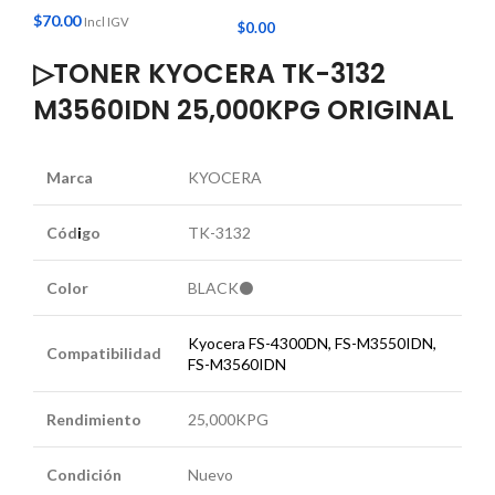
$
70.00
Incl IGV
/
$
0.00
▷TONER KYOCERA TK-3132
M3560IDN 25,000KPG ORIGINAL
Marca
KYOCERA
Cód
i
go
TK-3132
Color
BLACK⚫
Kyocera FS-4300DN, FS-M3550IDN,
Compatibilidad
FS-M3560IDN
Rendimiento
25,000KPG
Condición
Nuevo