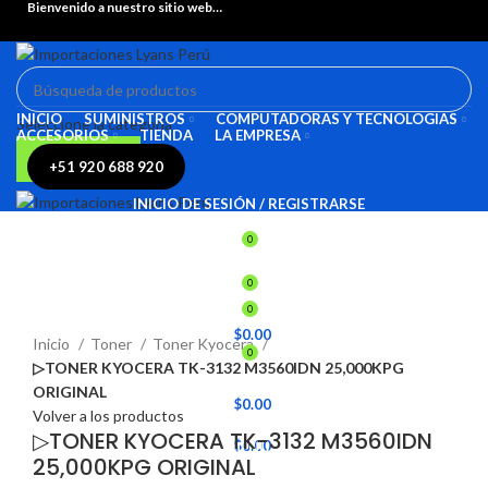
Bienvenido a nuestro sitio web…
INICIO
SUMINISTROS
COMPUTADORAS Y TECNOLOGIAS
Seleccione la categoría
ACCESORIOS
TIENDA
LA EMPRESA
BÚSQUEDA
+51 920 688 920
INICIO DE SESIÓN / REGISTRARSE
INICIO
SUMINISTROS
COMPUTADORAS Y TECNOLOGIAS
0
ACCESORIOS
TIENDA
LA EMPRESA
INICIO DE SESIÓN / REGISTRARSE
0
0
Haga Click para agrandar
/
$
0.00
Inicio
Toner
Toner Kyocera
0
▷TONER KYOCERA TK-3132 M3560IDN 25,000KPG
MENÚ
ORIGINAL
/
$
0.00
Volver a los productos
▷TONER KYOCERA TK-3132 M3560IDN
/
$
0.00
MENÚ
25,000KPG ORIGINAL