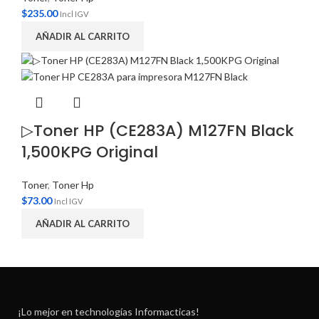
$
235.00
Incl IGV
AÑADIR AL CARRITO
▷Toner HP (CE283A) M127FN Black
1,500KPG Original
Toner
,
Toner Hp
$
73.00
Incl IGV
AÑADIR AL CARRITO
¡Lo mejor en technologías Informacticas!