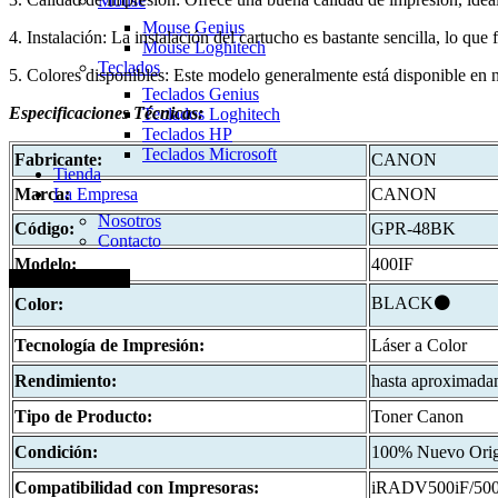
Mouse
Mouse Genius
4. Instalación: La instalación del cartucho es bastante sencilla, lo que
Mouse Loghitech
Teclados
5. Colores disponibles: Este modelo generalmente está disponible en n
Teclados Genius
Especificaciones
Técnicas:
Teclados Loghitech
Teclados HP
Teclados Microsoft
Fabricante:
CANON
Tienda
La Empresa
Marca:
CANON
Nosotros
Código:
GPR-48BK
Contacto
Modelo:
400IF
+51 920 688 920
BLACK⚫
Color:
Tecnología de Impresión:
Láser a Color
Rendimiento:
hasta aproximada
Tipo de Producto:
Toner Canon
Condición:
100% Nuevo Orig
Compatibilidad con Impresoras:
iRADV500iF/500i