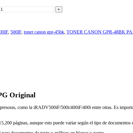
00IF
,
500IF
,
toner canon gpr-45bk
,
TONER CANON GPR-48BK PA
G Original
presoras, como la iRADV500iF/500i/400iF/400i entre otras. Es importan
5,200 páginas, aunque esto puede variar según el tipo de documentos q
l para documentos de texto y gráficos en blanco y negro.