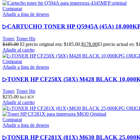
Comparar
Añadir a lista de deseos
▷CARTUCHO TONER HP Q5945A (45A) 18,000K
Toner
,
Toner Hp
$
185.00
El precio original era: $185.00.
$
178.00
El precio actual es: $
Añadir al carrito
Comparar
Añadir a lista de deseos
▷TONER HP CF258X (58X) M428 BLACK 10,00
Toner
,
Toner Hp
$
235.00
Incl IGV
Añadir al carrito
Comparar
Añadir a lista de deseos
▷TONER HP CF281X (81X) M630 BLACK 25,00