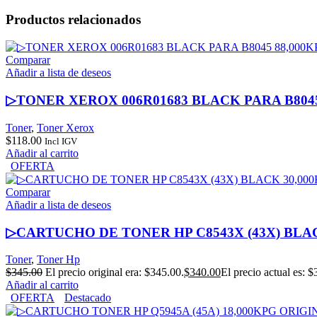
Productos relacionados
Comparar
Añadir a lista de deseos
▷TONER XEROX 006R01683 BLACK PARA B8045
Toner
,
Toner Xerox
$
118.00
Incl IGV
Añadir al carrito
OFERTA
Comparar
Añadir a lista de deseos
▷CARTUCHO DE TONER HP C8543X (43X) BLA
Toner
,
Toner Hp
$
345.00
El precio original era: $345.00.
$
340.00
El precio actual es: $
Añadir al carrito
OFERTA
Destacado