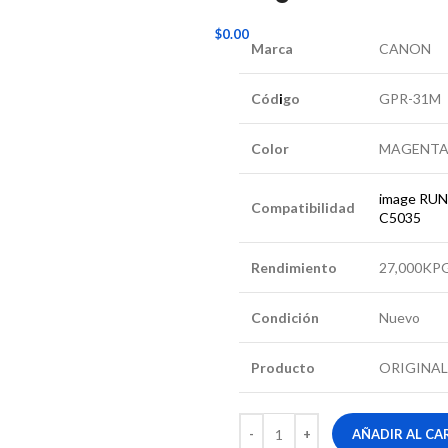
/
$
0.00
Marca
CANON
Cód
i
go
GPR-31M
Color
MAGENTA
image RUN
Compatibilidad
C5035
Rendimiento
27,000KP
Condición
Nuevo
Producto
ORIGINAL
AÑADIR AL CA