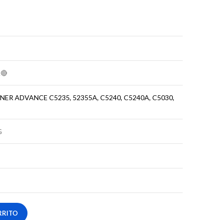
🔴
NER ADVANCE C5235, 52355A, C5240, C5240A, C5030,
G
RRITO