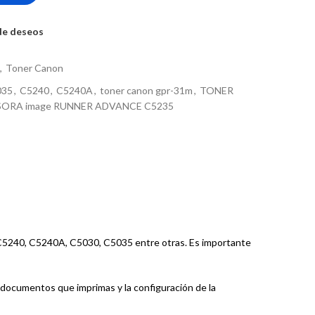
 de deseos
,
Toner Canon
035
,
C5240
,
C5240A
,
toner canon gpr-31m
,
TONER
ORA image RUNNER ADVANCE C5235
C5240, C5240A, C5030, C5035 entre otras. Es importante
documentos que imprimas y la configuración de la