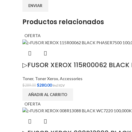
Productos relacionados
OFERTA
▷FUSOR XEROX 115R00062 BLACK 
Toner
,
Toner Xerox
,
Accessories
$
280.00
$
289.00
Incl IGV
AÑADIR AL CARRITO
OFERTA