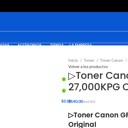
GIAS
ACCESORIOS
TIENDA
LA EMPRESA
Inicio
Toner
Toner Canon
Volver a los productos
INICIO DE SESIÓN / REGISTRARSE
▷Toner Can
0
27,000KPG O
0
/
$
0.00
$
140.00
Incl IGV
MENÚ
▷Toner Canon G
Original