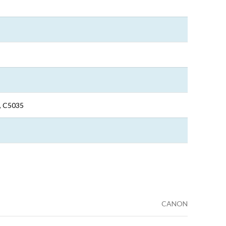
, C5035
CANON