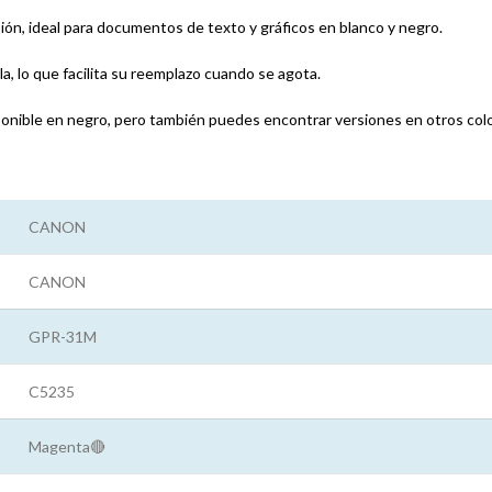
ión, ideal para documentos de texto y gráficos en blanco y negro.
la, lo que facilita su reemplazo cuando se agota.
onible en negro, pero también puedes encontrar versiones en otros color
CANON
CANON
GPR-31M
C5235
Magenta🔴