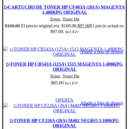
▷CARTUCHO DE TONER HP CF403A (201A) MAGENTA
1,400KPG ORIGINAL
Toner
,
Toner Hp
$
100.00
El precio original era: $100.00.
$
97.00
El precio actual es:
$97.00.
Incl IGV
Añadir al carrito
Añadir a lista de deseos
▷TONER HP CB543A (125A) 1515 MAGENTA 1,400KPG
ORIGINAL
Toner
,
Toner Hp
$
85.00
Incl IGV
Añadir al carrito
OFERTA
Añadir a lista de deseos
▷TONER HP CF226A (26A) M402 NEGRO 3,100KPG
ORIGINAL