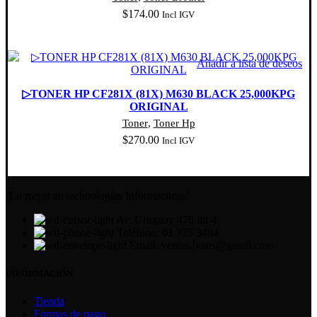
$
174.00
Incl IGV
Añadir al carrito
Añadir a lista de deseos
▷TONER HP CF281X (81X) M630 BLACK 25,000KPG
ORIGINAL
Toner
,
Toner Hp
$
270.00
Incl IGV
Añadir al carrito
¡Lo mejor en technologías Informacticas!
Av. Uruguay 476 int 4
Teléfono: 01 725 3484
Email: ventas.lyans@gmail.com
INFORMACIÓN
Tienda
Formas de pago