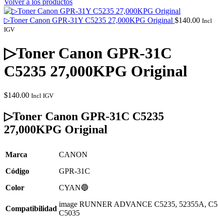
Volver a los productos
▷Toner Canon GPR-31Y C5235 27,000KPG Original
$
140.00
Incl
IGV
▷Toner Canon GPR-31C
C5235 27,000KPG Original
$
140.00
Incl IGV
▷Toner Canon GPR-31C C5235
27,000KPG Original
Marca
CANON
Cód
i
go
GPR-31C
Color
CYAN🔵
image RUNNER ADVANCE C5235, 52355A, C52
Compatibilidad
C5035