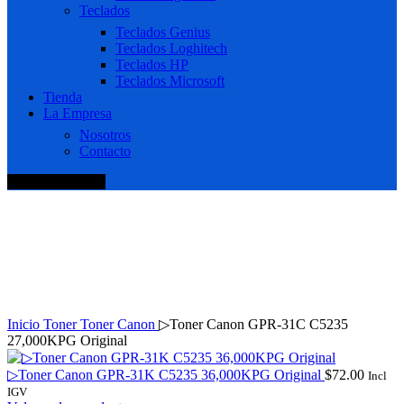
Teclados
Teclados Genius
Teclados Loghitech
Teclados HP
Teclados Microsoft
Tienda
La Empresa
Nosotros
Contacto
+51 920 688 920
Haga Click para agrandar
Inicio
Toner
Toner Canon
▷Toner Canon GPR-31C C5235
27,000KPG Original
▷Toner Canon GPR-31K C5235 36,000KPG Original
$
72.00
Incl
IGV