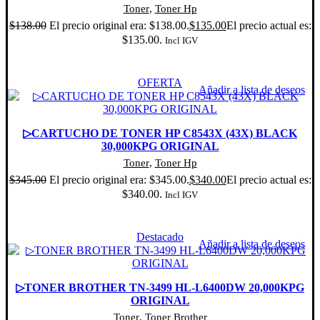
Toner
,
Toner Hp
$
138.00
El precio original era: $138.00.
$
135.00
El precio actual es:
$135.00.
Incl IGV
Añadir al carrito
OFERTA
Añadir a lista de deseos
▷CARTUCHO DE TONER HP C8543X (43X) BLACK
30,000KPG ORIGINAL
Toner
,
Toner Hp
$
345.00
El precio original era: $345.00.
$
340.00
El precio actual es:
$340.00.
Incl IGV
Añadir al carrito
Destacado
Añadir a lista de deseos
▷TONER BROTHER TN-3499 HL-L6400DW 20,000KPG
ORIGINAL
Toner
,
Toner Brother