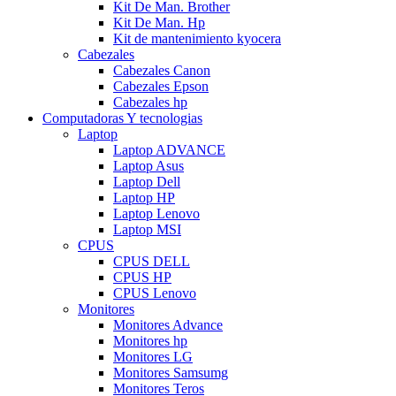
Kit De Man. Brother
Kit De Man. Hp
Kit de mantenimiento kyocera
Cabezales
Cabezales Canon
Cabezales Epson
Cabezales hp
Computadoras Y tecnologias
Laptop
Laptop ADVANCE
Laptop Asus
Laptop Dell
Laptop HP
Laptop Lenovo
Laptop MSI
CPUS
CPUS DELL
CPUS HP
CPUS Lenovo
Monitores
Monitores Advance
Monitores hp
Monitores LG
Monitores Samsumg
Monitores Teros