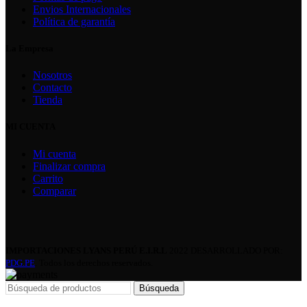
Envios Internacionales
Política de garantía
La Empresa
Nosotros
Contacto
Tienda
MI CUENTA
Mi cuenta
Finalizar compra
Carrito
Comparar
IMPORTACIONES LYANS PERÚ E.I.R.L
2022 DESARROLLADO POR:
PDG.PE
. Todos los derechos reservados.
Búsqueda