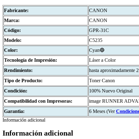
Fabricante:
CANON
Marca:
CANON
Código:
GPR-31C
Modelo:
C5235
Color:
Cyan🔵
Tecnología de Impresión:
Láser a Color
Rendimiento:
hasta aproximadamente 
Tipo de Producto:
Toner Canon
Condición:
100% Nuevo Original
Compatibilidad con Impresoras:
image RUNNER ADVANC
Garantia:
6 Meses (Ver
Condicion
Información adicional
Información adicional