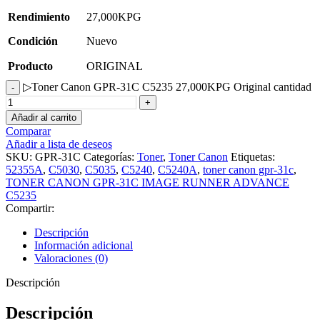
Rendimiento
27,000KPG
Condición
Nuevo
Producto
ORIGINAL
▷Toner Canon GPR-31C C5235 27,000KPG Original cantidad
Añadir al carrito
Comparar
Añadir a lista de deseos
SKU:
GPR-31C
Categorías:
Toner
,
Toner Canon
Etiquetas:
52355A
,
C5030
,
C5035
,
C5240
,
C5240A
,
toner canon gpr-31c
,
TONER CANON GPR-31C IMAGE RUNNER ADVANCE
C5235
Compartir:
Descripción
Información adicional
Valoraciones (0)
Descripción
Descripción