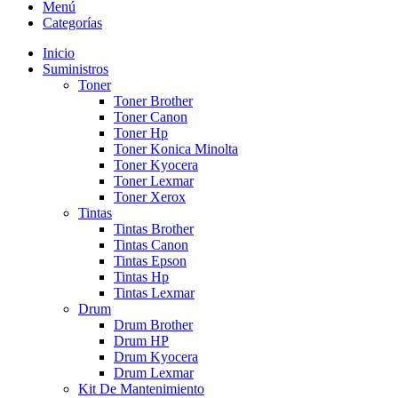
Menú
Categorías
Inicio
Suministros
Toner
Toner Brother
Toner Canon
Toner Hp
Toner Konica Minolta
Toner Kyocera
Toner Lexmar
Toner Xerox
Tintas
Tintas Brother
Tintas Canon
Tintas Epson
Tintas Hp
Tintas Lexmar
Drum
Drum Brother
Drum HP
Drum Kyocera
Drum Lexmar
Kit De Mantenimiento