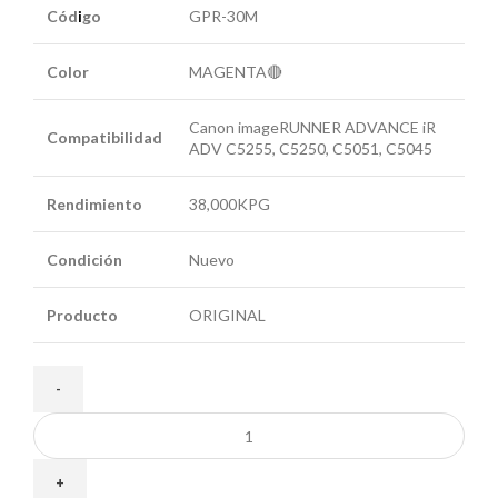
Cód
i
go
GPR-30M
Color
MAGENTA🔴
Canon imageRUNNER ADVANCE iR
Compatibilidad
ADV C5255, C5250, C5051, C5045
Rendimiento
38,000KPG
Condición
Nuevo
Producto
ORIGINAL