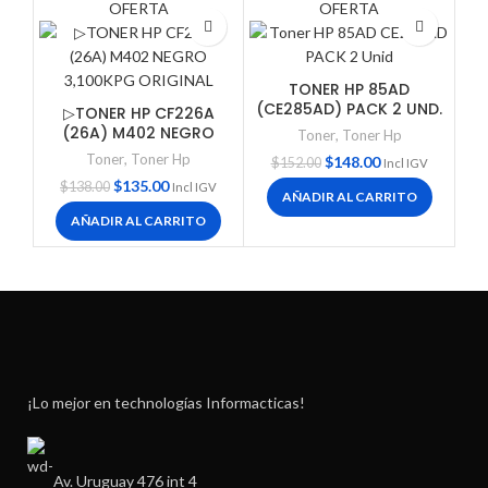
OFERTA
OFERTA
TONER HP 85AD
(CE285AD) PACK 2 UND.
▷TONER HP CF226A
(26A) M402 NEGRO
Toner
,
Toner Hp
3,100KPG ORIGINAL
Toner
,
Toner Hp
$
148.00
$
152.00
Incl IGV
$
135.00
$
138.00
Incl IGV
AÑADIR AL CARRITO
AÑADIR AL CARRITO
¡Lo mejor en technologías Informacticas!
Av. Uruguay 476 int 4