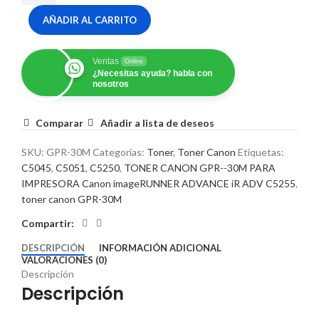
AÑADIR AL CARRITO
Ventas
Online
¿Necesitas ayuda? habla con
nosotros
Comparar
Añadir a lista de deseos
SKU:
GPR-30M
Categorías:
Toner
,
Toner Canon
Etiquetas:
C5045
,
C5051
,
C5250
,
TONER CANON GPR--30M PARA
IMPRESORA Canon imageRUNNER ADVANCE iR ADV C5255
,
toner canon GPR-30M
Compartir:
DESCRIPCIÓN
INFORMACIÓN ADICIONAL
VALORACIONES (0)
Descripción
Descripción