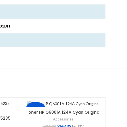
681DH
OFERTA
Tóner HP Q6001A 124A Cyan Original
C5235
▷Drum 
Accessories
B7
$
149.99
$
155.00
Incl IGV