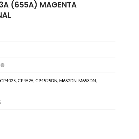
3A (655A) MAGENTA
NAL
🔴
CP4025, CP4525, CP4525DN, M652DN, M653DN,
G