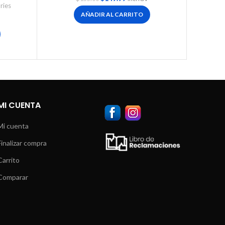
ries
AÑADIR AL CARRITO
MI CUENTA
Mi cuenta
Finalizar compra
Carrito
Comparar