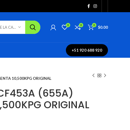
0
0
0
$
0.00
SELECCIONE LA CATEGORÍA
+51 920 688 920
ENTA 10,500KPG ORIGINAL
CF453A (655A)
,500KPG ORIGINAL