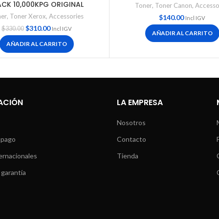
ACK 10,000KPG ORIGINAL
Toner
,
Toner Canon
,
Accesso
er
,
Toner Xerox
,
Accessories
$
140.00
Incl IGV
$
310.00
$
330.00
Incl IGV
AÑADIR AL CARRITO
AÑADIR AL CARRITO
ACIÓN
LA EMPRESA
Nosotros
 pago
Contacto
ernacionales
Tienda
 garantía