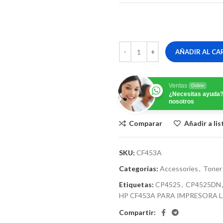
AÑADIR AL CA
Ventas
Online
¿Necesitas ayuda?
nosotros
Comparar
Añadir a li
SKU:
CF453A
Categorías:
Accessories
,
Toner
Etiquetas:
CP4525
,
CP4525DN
HP CF453A PARA IMPRESORA L
Compartir: