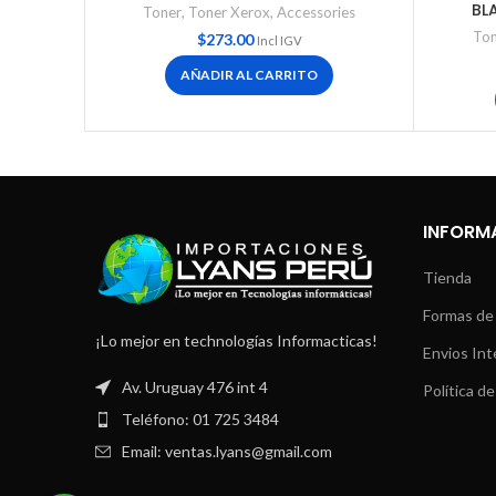
BL
Toner
,
Toner Xerox
,
Accessories
Ton
$
273.00
Incl IGV
AÑADIR AL CARRITO
INFORM
Tienda
Formas de
¡Lo mejor en technologías Informacticas!
Envios Int
Av. Uruguay 476 int 4
Política de
Teléfono: 01 725 3484
Email: ventas.lyans@gmail.com