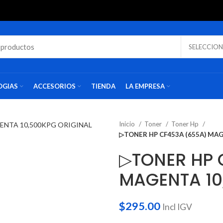
OGIAS
ACCESORIOS
TIENDA
LA EMPRESA
Inicio
Toner
Toner Hp
▷TONER HP CF453A (655A) MAG
▷TONER HP 
MAGENTA 10
$
295.00
Incl IGV