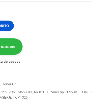
RRITO
 habla con
sta de deseos
,
Toner Hp
,
M652DN
,
M653DN
,
M681DH
,
toner hp CF453A
,
TONER
ASERJET CP4025