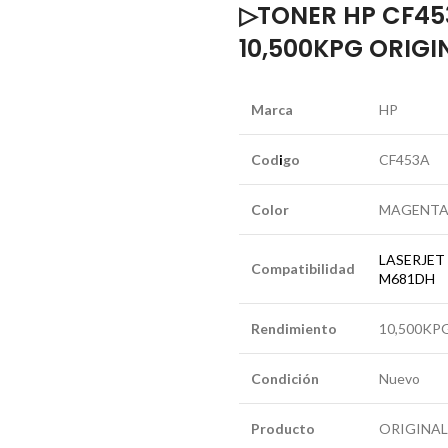
▷TONER HP CF45
10,500KPG ORIGI
Marca
HP
Cod
i
go
CF453A
Color
MAGENTA
LASERJET 
Compatibilidad
M681DH
Rendimiento
10,500KP
Condición
Nuevo
Producto
ORIGINAL