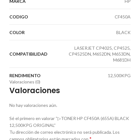
MARCA
HP
CODIGO
CF450A
COLOR
BLACK
LASERJET CP4025, CP4525,
COMPATIBILIDAD
CP4525DN, M652DN, M653DN,
M681DH
RENDIMIENTO
12,500KPG
Valoraciones (0)
Valoraciones
No hay valoraciones aún.
Sé el primero en valorar “▷TONER HP CF450A (655A) BLACK
12,500KPG ORIGINAL”
Tu dirección de correo electrónico no será publicada.
Los
*
campos obligatorios están marcados con