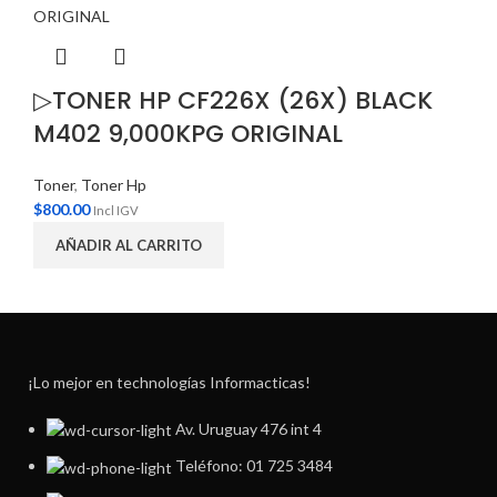
▷TONER HP CF226X (26X) BLACK
M402 9,000KPG ORIGINAL
Toner
,
Toner Hp
$
800.00
Incl IGV
AÑADIR AL CARRITO
¡Lo mejor en technologías Informacticas!
Av. Uruguay 476 int 4
Teléfono: 01 725 3484