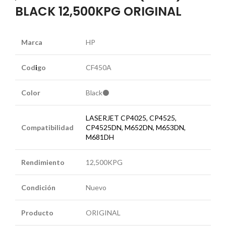
BLACK 12,500KPG ORIGINAL
Marca
HP
Cod
i
go
CF450A
Color
Black⚫
LASERJET CP4025, CP4525,
Compatibilidad
CP4525DN, M652DN, M653DN,
M681DH
Rendimiento
12,500KPG
Condición
Nuevo
Producto
ORIGINAL