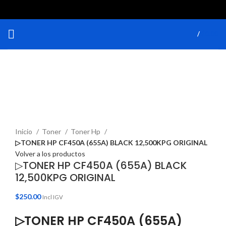
/
$
0.00
Haga Click para agrandar
Inicio
Toner
Toner Hp
▷TONER HP CF450A (655A) BLACK 12,500KPG ORIGINAL
Volver a los productos
▷TONER HP CF450A (655A) BLACK
12,500KPG ORIGINAL
$
250.00
Incl IGV
▷TONER HP CF450A (655A)