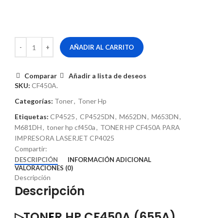
AÑADIR AL CARRITO
Comparar
Añadir a lista de deseos
SKU:
CF450A.
Categorías:
Toner
,
Toner Hp
Etiquetas:
CP4525
,
CP4525DN
,
M652DN
,
M653DN
,
M681DH
,
toner hp cf450a
,
TONER HP CF450A PARA
IMPRESORA LASERJET CP4025
Compartir:
DESCRIPCIÓN
INFORMACIÓN ADICIONAL
VALORACIONES (0)
Descripción
Descripción
▷TON
E
R HP CF450A (655A)