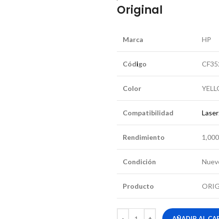
Original
Marca
HP
Cód
i
go
CF35
Color
YELL
Compatibilidad
Lase
Rendimiento
1,00
Condición
Nuev
Producto
ORIG
AÑADIR AL CA