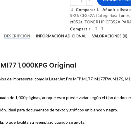
Comparar
Añadir a lista
SKU:
CF352A
Categorías:
Toner
,
cf352a
,
TONER HP CF352A PAR
Compartir:
DESCRIPCIÓN
INFORMACIÓN ADICIONAL
VALORACIONES (0)
 M177 1,000KPG Original
elos de impresoras, como la LaserJet Pro MFP M177, M177FW, M176, M176N
mado de 1,000 páginas, aunque esto puede variar según el tipo de docume
ión, ideal para documentos de texto y gráficos en blanco y negro.
la, lo que facilita su reemplazo cuando se agota.