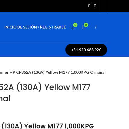
0
0
INICIO DE SESIÓN / REGISTRARSE
/
$
0.00
+51 920 688 920
oner HP CF352A (130A) Yellow M177 1,000KPG Original
52A (130A) Yellow M177
nal
(130A) Yellow M177 1,000KPG