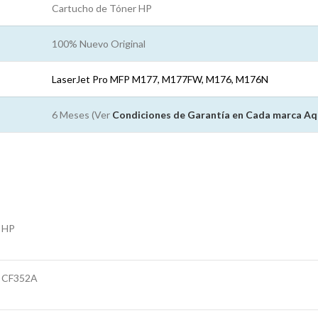
Cartucho de Tóner HP
100% Nuevo Original
LaserJet Pro MFP M177, M177FW, M176, M176N
6 Meses (Ver
Condiciones de Garantía en Cada marca
Aq
HP
CF352A