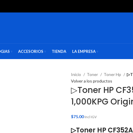
GIAS
ACCESORIOS
TIENDA
LA EMPRESA
Inicio
Toner
Toner Hp
▷T
Volver a los productos
▷Toner HP CF3
1,000KPG Origi
$
75.00
Incl IGV
▷Toner HP CF352A 