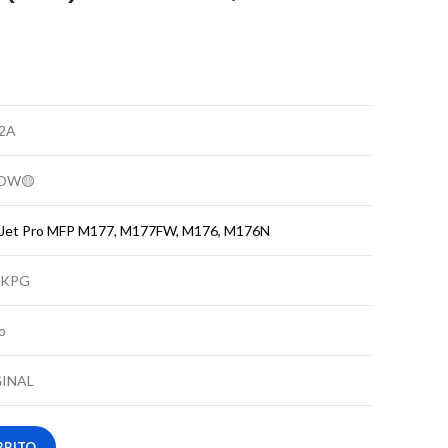
2A
OW🟡
rJet Pro MFP M177, M177FW, M176, M176N
0KPG
o
INAL
RRITO