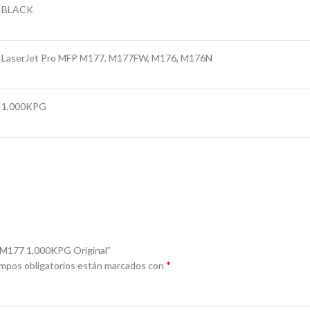
BLACK
LaserJet Pro MFP M177, M177FW, M176, M176N
1,000KPG
w M177 1,000KPG Original”
*
mpos obligatorios están marcados con