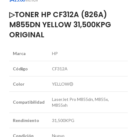
Incl IGV
▷TONER HP CF312A (826A)
M855DN YELLOW 31,500KPG
ORIGINAL
Marca
HP
Cód
i
go
CF312A
Color
YELLOW🟡
LaserJet Pro M855dn, M855x,
Compatibilidad
M855xh
Rendimiento
31,500KPG
Condición
Nuevo