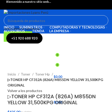
Bienvenido a nuestro sitio web…
INICIO
SUMINISTROS
COMPUTADORAS Y TECNOLOGIAS
Seleccione la categoría
ACCESORIOS
TIENDA
LA EMPRESA
BÚSQUEDA
+51 920 688 920
INICIO DE SESIÓN / REGISTRARSE
0
0
Haga Click para agrandar
Inicio
Toner
Toner Hp
/
$
0.00
▷TONER HP CF312A (826A) M855DN YELLOW 31,500KPG
ORIGINAL
MENÚ
Volver a los productos
▷TONER HP CF312A (826A) M855DN
YELLOW 31,500KPG ORIGINAL
/
$
0.00
$
425.00