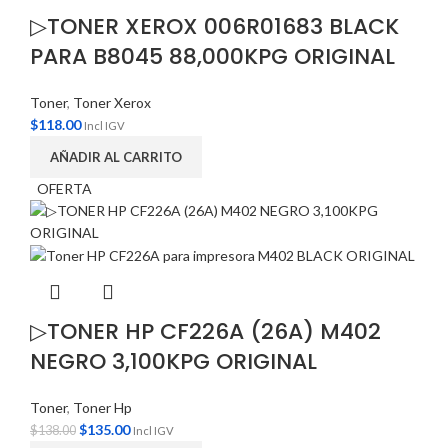
▷TONER XEROX 006R01683 BLACK
PARA B8045 88,000KPG ORIGINAL
Toner
,
Toner Xerox
$
118.00
Incl IGV
AÑADIR AL CARRITO
OFERTA
▷TONER HP CF226A (26A) M402
NEGRO 3,100KPG ORIGINAL
Toner
,
Toner Hp
$
135.00
$
138.00
Incl IGV