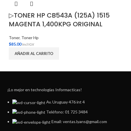
▷TONER HP CB543A (125A) 1515
MAGENTA 1,400KPG ORIGINAL
Toner
,
Toner Hp
$
85.00
Incl IGV
AÑADIR AL CARRITO
¡Lo mejor en technologías Informacticas!
Av. Uruguay 476 int 4
Teléfono: 01 725 3484
Email: ventas.lyans@gmail.com