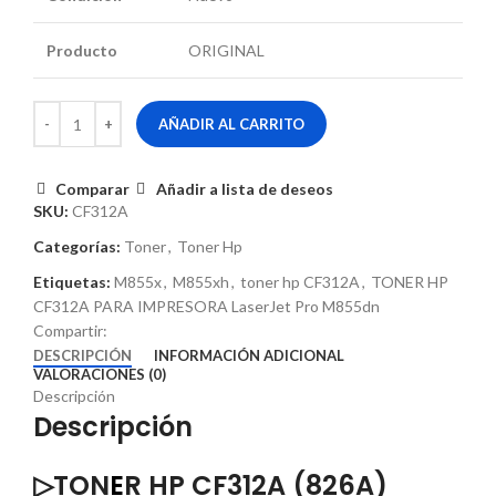
Producto
ORIGINAL
AÑADIR AL CARRITO
Comparar
Añadir a lista de deseos
SKU:
CF312A
Categorías:
Toner
,
Toner Hp
Etiquetas:
M855x
,
M855xh
,
toner hp CF312A
,
TONER HP
CF312A PARA IMPRESORA LaserJet Pro M855dn
Compartir:
DESCRIPCIÓN
INFORMACIÓN ADICIONAL
VALORACIONES (0)
Descripción
Descripción
▷TON
E
R HP CF312A (826A)