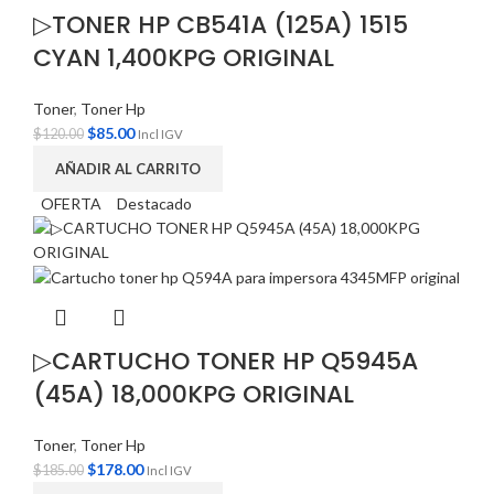
▷TONER HP CB541A (125A) 1515
CYAN 1,400KPG ORIGINAL
Toner
,
Toner Hp
$
85.00
$
120.00
Incl IGV
AÑADIR AL CARRITO
OFERTA
Destacado
▷CARTUCHO TONER HP Q5945A
(45A) 18,000KPG ORIGINAL
Toner
,
Toner Hp
$
178.00
$
185.00
Incl IGV