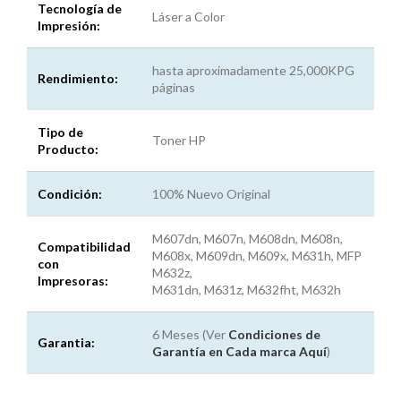
Tecnología de
Láser a Color
Impresión:
hasta aproximadamente 25,000KPG
Rendimiento:
páginas
Tipo de
Toner HP
Producto:
Condición:
100% Nuevo Original
M607dn, M607n, M608dn, M608n,
Compatibilidad
M608x, M609dn, M609x, M631h, MFP
con
M632z,
Impresoras:
M631dn, M631z, M632fht, M632h
6 Meses (Ver
Condiciones de
Garantia:
Garantía en Cada marca
Aquí
)