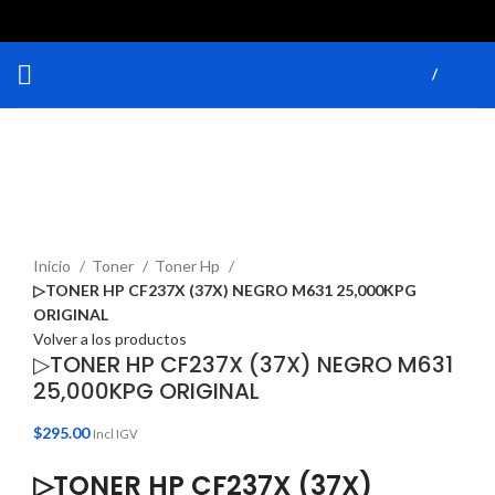
/
$
0.00
Haga Click para agrandar
Inicio
Toner
Toner Hp
▷TONER HP CF237X (37X) NEGRO M631 25,000KPG
ORIGINAL
Volver a los productos
▷TONER HP CF237X (37X) NEGRO M631
25,000KPG ORIGINAL
$
295.00
Incl IGV
▷TONER HP CF237X (37X)