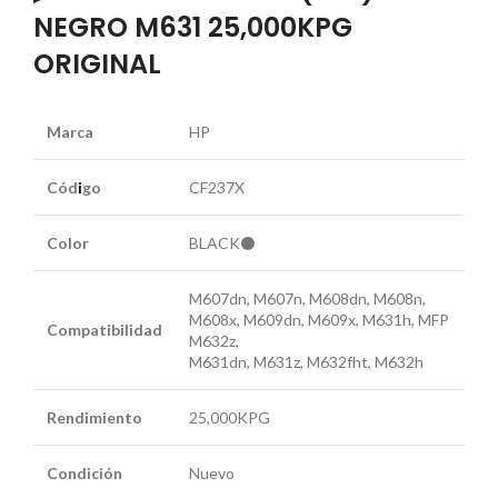
NEGRO M631 25,000KPG
ORIGINAL
Marca
HP
Cód
i
go
CF237X
Color
BLACK⚫
M607dn, M607n, M608dn, M608n,
M608x, M609dn, M609x, M631h, MFP
Compatibilidad
M632z,
M631dn, M631z, M632fht, M632h
Rendimiento
25,000KPG
Condición
Nuevo