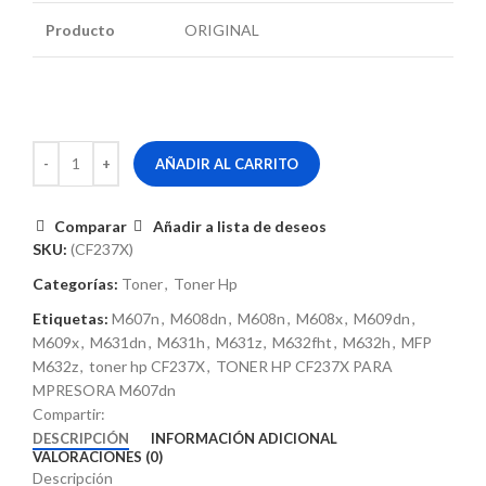
Producto
ORIGINAL
AÑADIR AL CARRITO
Comparar
Añadir a lista de deseos
SKU:
(CF237X)
Categorías:
Toner
,
Toner Hp
Etiquetas:
M607n
,
M608dn
,
M608n
,
M608x
,
M609dn
,
M609x
,
M631dn
,
M631h
,
M631z
,
M632fht
,
M632h
,
MFP
M632z
,
toner hp CF237X
,
TONER HP CF237X PARA
MPRESORA M607dn
Compartir:
DESCRIPCIÓN
INFORMACIÓN ADICIONAL
VALORACIONES (0)
Descripción