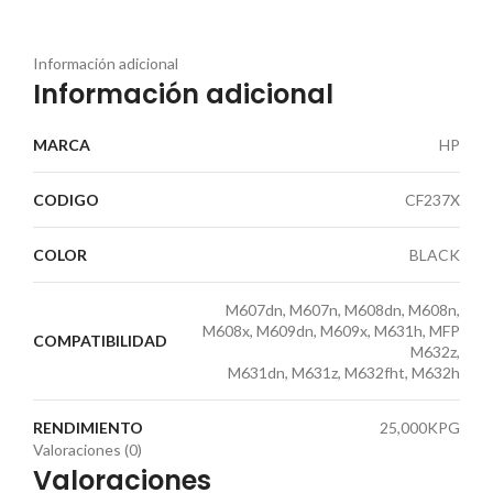
Información adicional
Información adicional
MARCA
HP
CODIGO
CF237X
COLOR
BLACK
M607dn, M607n, M608dn, M608n,
M608x, M609dn, M609x, M631h, MFP
COMPATIBILIDAD
M632z,
M631dn, M631z, M632fht, M632h
RENDIMIENTO
25,000KPG
Valoraciones (0)
Valoraciones