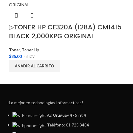
▷TONER HP CE320A (128A) CM1415
BLACK 2,000KPG ORIGINAL
Toner
,
Toner Hp
$
85.00
Incl IGV
AÑADIR AL CARRITO
¡Lo mejor en technologías Informacticas!
Av. Uruguay 476 int 4
Teléfono: 01 725 3484