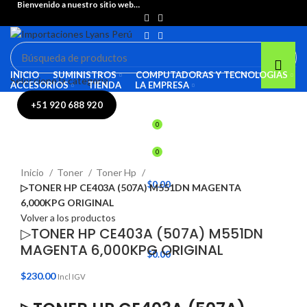
Bienvenido a nuestro sitio web…
INICIO
SUMINISTROS
COMPUTADORAS Y TECNOLOGIAS
Seleccione la categoría
ACCESORIOS
TIENDA
LA EMPRESA
INICIO DE SESIÓN / REGISTRARSE
+51 920 688 920
0
0
Haga Click para agrandar
Inicio
Toner
Toner Hp
/
$
0.00
▷TONER HP CE403A (507A) M551DN MAGENTA
6,000KPG ORIGINAL
MENÚ
Volver a los productos
▷TONER HP CE403A (507A) M551DN
MAGENTA 6,000KPG ORIGINAL
/
$
0.00
$
230.00
Incl IGV