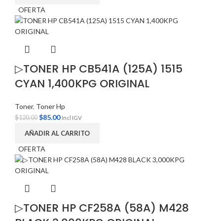
OFERTA
▷TONER HP CB541A (125A) 1515
CYAN 1,400KPG ORIGINAL
Toner
,
Toner Hp
$
85.00
$
120.00
Incl IGV
AÑADIR AL CARRITO
OFERTA
▷TONER HP CF258A (58A) M428