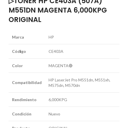
▷TONER HP CE403A (507A)
M551DN MAGENTA 6,000KPG
ORIGINAL
Marca
HP
Cód
i
go
CE403A
Color
MAGENTA🔴
HP LaserJet Pro M551dn, M551xh,
Compatibilidad
M575dn, M570dn
Rendimiento
6,000KPG
Condición
Nuevo