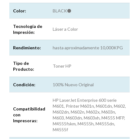
Color:
BLACK⚫
Tecnología de
Láser a Color
Impresión:
Rendimiento:
hasta aproximadamente 10,000KPG
Tipo de
Toner HP
Producto:
Condición:
100% Nuevo Original
HP LaserJet Enterprise 600 serie
M601, Printer M601n, M601dn, M602,
Compatibilidad
M602dn, M602n, M602x, M603n,
con
M603, M603dn, M603xh, M4555 MFP,
Impresoras:
M4555fskm, M4555h, M4555dn,
M4555f