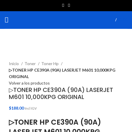
/
$
0.00
Haga Click para agrandar
Inicio
Toner
Toner Hp
▷TONER HP CE390A (90A) LASERJET M601 10,000KPG
ORIGINAL
Volver a los productos
▷TONER HP CE390A (90A) LASERJET
M601 10,000KPG ORIGINAL
$
188.00
Incl IGV
▷TONER HP CE390A (90A)
LASERJET M601 10,000KPG