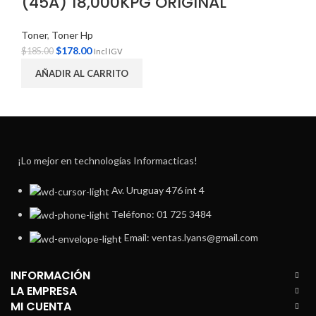
(45A) 18,000KPG ORIGINAL
Toner
,
Toner Hp
$
178.00
$
185.00
Incl IGV
AÑADIR AL CARRITO
¡Lo mejor en technologías Informacticas!
Av. Uruguay 476 int 4
Teléfono: 01 725 3484
Email: ventas.lyans@gmail.com
INFORMACIÓN
LA EMPRESA
MI CUENTA