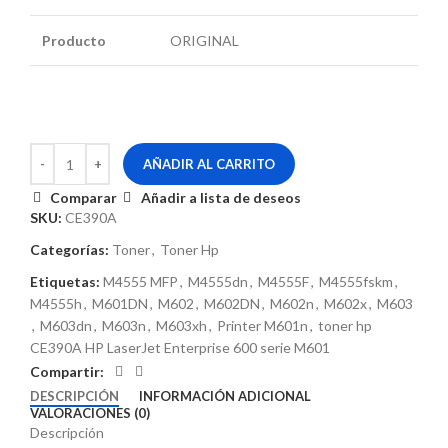
Producto
ORIGINAL
AÑADIR AL CARRITO
Comparar
Añadir a lista de deseos
SKU:
CE390A
Categorías:
Toner
,
Toner Hp
Etiquetas:
M4555 MFP
,
M4555dn
,
M4555F
,
M4555fskm
,
M4555h
,
M601DN
,
M602
,
M602DN
,
M602n
,
M602x
,
M603
,
M603dn
,
M603n
,
M603xh
,
Printer M601n
,
toner hp
CE390A HP LaserJet Enterprise 600 serie M601
Compartir:
DESCRIPCIÓN
INFORMACIÓN ADICIONAL
VALORACIONES (0)
Descripción