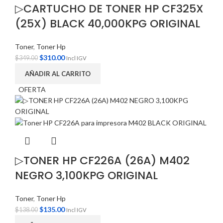
▷CARTUCHO DE TONER HP CF325X
(25X) BLACK 40,000KPG ORIGINAL
Toner
,
Toner Hp
$
310.00
$
349.00
Incl IGV
AÑADIR AL CARRITO
OFERTA
▷TONER HP CF226A (26A) M402
NEGRO 3,100KPG ORIGINAL
Toner
,
Toner Hp
$
135.00
$
138.00
Incl IGV