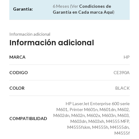
6 Meses (Ver
Condiciones de
Garantia:
Garantía en Cada marca
Aquí
)
Información adicional
Información adicional
MARCA
HP
CODIGO
CE390A
COLOR
BLACK
HP LaserJet Enterprise 600 serie
M601, Printer M601n, M601dn, M602,
M602dn, M602n, M602x, M603n, M603,
COMPATIBILIDAD
M603dn, M603xh, M4555 MFP,
M4555fskm, M4555h, M4555dn,
M4555f