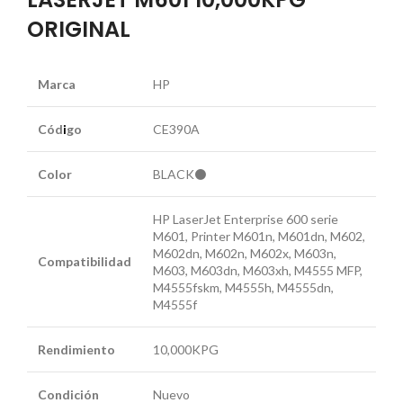
ORIGINAL
Marca
HP
Cód
i
go
CE390A
Color
BLACK⚫
HP LaserJet Enterprise 600 serie
M601, Printer M601n, M601dn, M602,
M602dn, M602n, M602x, M603n,
Compatibilidad
M603, M603dn, M603xh, M4555 MFP,
M4555fskm, M4555h, M4555dn,
M4555f
Rendimiento
10,000KPG
Condición
Nuevo