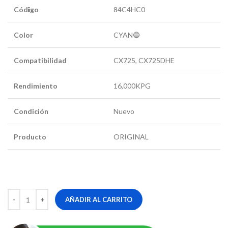
Cód
i
go
84C4HC0
Color
CYAN🔵
Compatibilidad
CX725, CX725DHE
Rendimiento
16,000KPG
Condición
Nuevo
Producto
ORIGINAL
AÑADIR AL CARRITO