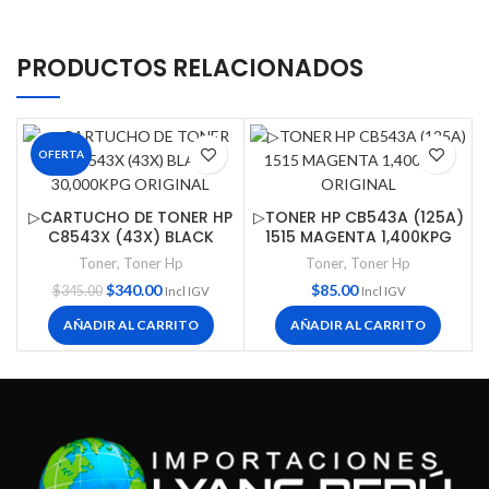
PRODUCTOS RELACIONADOS
OFERTA
▷CARTUCHO DE TONER HP
▷TONER HP CB543A (125A)
C8543X (43X) BLACK
1515 MAGENTA 1,400KPG
30,000KPG ORIGINAL
ORIGINAL
Toner
,
Toner Hp
Toner
,
Toner Hp
$
340.00
$
85.00
$
345.00
Incl IGV
Incl IGV
AÑADIR AL CARRITO
AÑADIR AL CARRITO