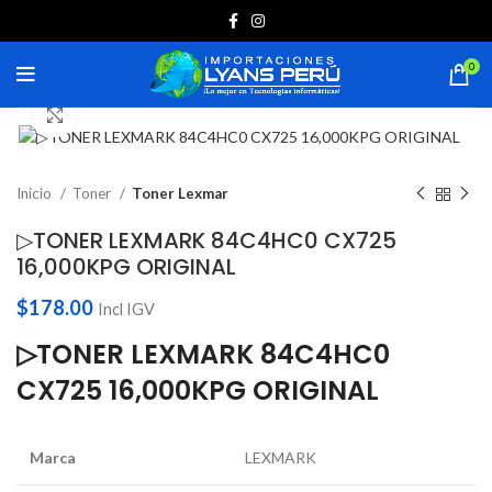
0
Haga Click para agrandar
Inicio
Toner
Toner Lexmar
▷TONER LEXMARK 84C4HC0 CX725
16,000KPG ORIGINAL
$
178.00
Incl IGV
▷TONER LEXMARK 84C4HC0
CX725 16,000KPG ORIGINAL
Marca
LEXMARK