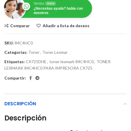
Ventas
Online
¿Necesitas ayuda? habla con
nosotros
Comparar
Añadir a lista de deseos
SKU:
84C4HC0
Categorías:
Toner
,
Toner Lexmar
Etiquetas:
CX725DHE
,
toner lexmark 84C4HC0
,
TONER
LEXMARK 84C4HC0 PARA IMPRESORA CX725
Compartir:
DESCRIPCIÓN
Descripción