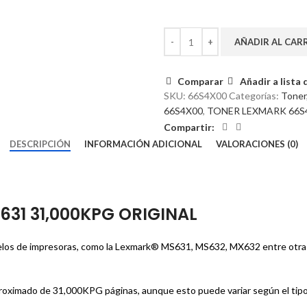
AÑADIR AL CAR
Comparar
Añadir a lista
SKU:
66S4X00
Categorías:
Toner
66S4X00
,
TONER LEXMARK 66S4
Compartir:
DESCRIPCIÓN
INFORMACIÓN ADICIONAL
VALORACIONES (0)
31 31,000KPG ORIGINAL
elos de impresoras, como la Lexmark® MS631, MS632, MX632 entre otras. 
oximado de 31,000KPG páginas, aunque esto puede variar según el tipo 