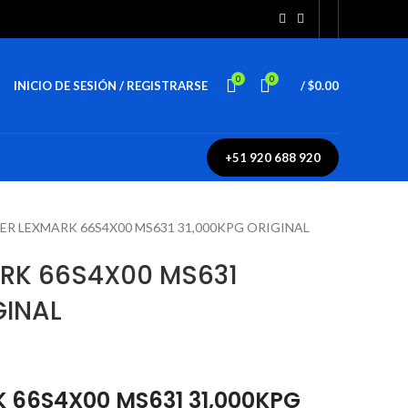
0
0
INICIO DE SESIÓN / REGISTRARSE
/
$
0.00
+51 920 688 920
R LEXMARK 66S4X00 MS631 31,000KPG ORIGINAL
RK 66S4X00 MS631
GINAL
 66S4X00 MS631 31,000KPG