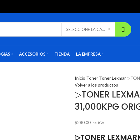
SELECCIONE LA CATEGORÍA
GIAS
ACCESORIOS
TIENDA
LA EMPRESA
Inicio
Toner
Toner Lexmar
▷TONE
Volver a los productos
▷TONER LEXMA
31,000KPG ORI
$
280.00
Incl IGV
▷TONER LEXMARK