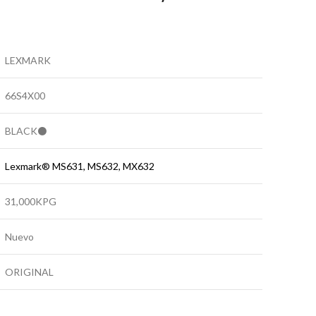
LEXMARK
66S4X00
BLACK⚫
Lexmark® MS631, MS632, MX632
31,000KPG
Nuevo
ORIGINAL