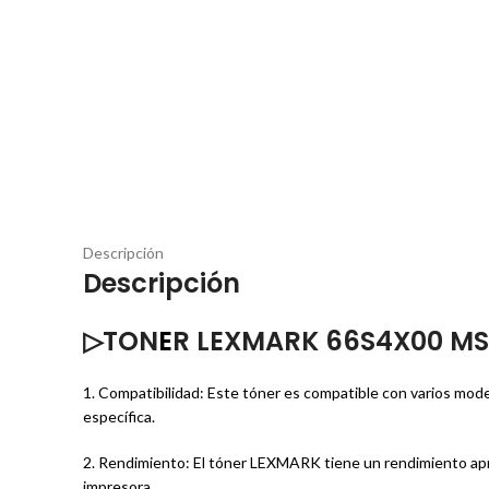
Descripción
Descripción
▷TON
E
R LEXMARK 66S4X00 MS6
1. Compatibilidad: Este tóner es compatible con varios mod
específica.
2. Rendimiento: El tóner LEXMARK tiene un rendimiento apr
impresora.