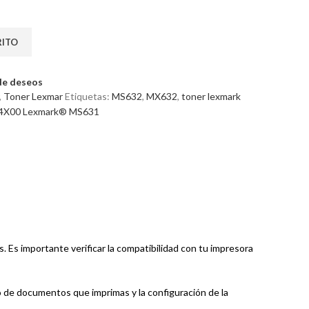
RITO
 de deseos
,
Toner Lexmar
Etiquetas:
MS632
,
MX632
,
toner lexmark
X00 Lexmark® MS631
Es importante verificar la compatibilidad con tu impresora
de documentos que imprimas y la configuración de la