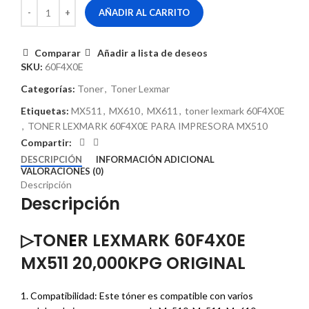
AÑADIR AL CARRITO
Comparar
Añadir a lista de deseos
SKU:
60F4X0E
Categorías:
Toner
,
Toner Lexmar
Etiquetas:
MX511
,
MX610
,
MX611
,
toner lexmark 60F4X0E
,
TONER LEXMARK 60F4X0E PARA IMPRESORA MX510
Compartir:
DESCRIPCIÓN
INFORMACIÓN ADICIONAL
VALORACIONES (0)
Descripción
Descripción
▷TON
E
R LEXMARK 60F4X0E
MX511 20,000KPG ORIGINAL
1. Compatibilidad: Este tóner es compatible con varios