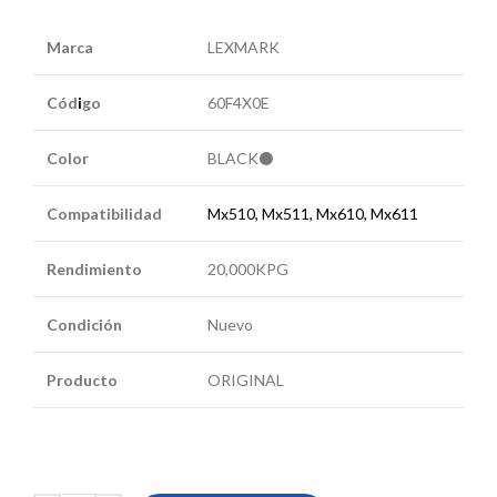
Marca
LEXMARK
Cód
i
go
60F4X0E
Color
BLACK⚫
Compatibilidad
Mx510, Mx511, Mx610, Mx611
Rendimiento
20,000KPG
Condición
Nuevo
Producto
ORIGINAL