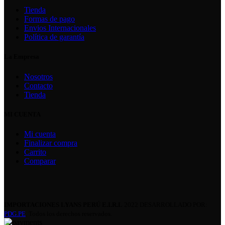
Tienda
Formas de pago
Envios Internacionales
Política de garantía
La Empresa
Nosotros
Contacto
Tienda
MI CUENTA
Mi cuenta
Finalizar compra
Carrito
Comparar
IMPORTACIONES LYANS PERÚ E.I.R.L
2022 DESARROLLADO POR:
PDG.PE
. Todos los derechos reservados.