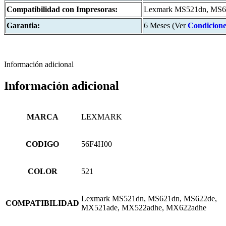
Compatibilidad con Impresoras:
Lexmark MS521dn, MS6
Garantia:
6 Meses (Ver
Condicione
Información adicional
Información adicional
MARCA
LEXMARK
CODIGO
56F4H00
COLOR
521
Lexmark MS521dn, MS621dn, MS622de,
COMPATIBILIDAD
MX521ade, MX522adhe, MX622adhe