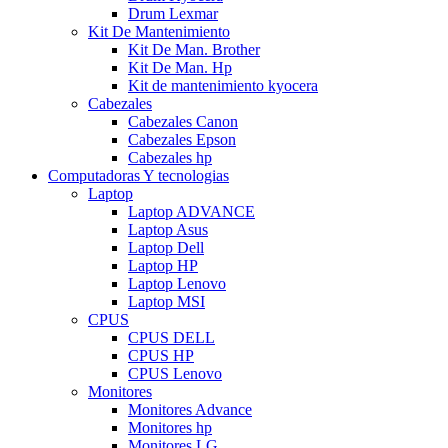
Drum Lexmar
Kit De Mantenimiento
Kit De Man. Brother
Kit De Man. Hp
Kit de mantenimiento kyocera
Cabezales
Cabezales Canon
Cabezales Epson
Cabezales hp
Computadoras Y tecnologias
Laptop
Laptop ADVANCE
Laptop Asus
Laptop Dell
Laptop HP
Laptop Lenovo
Laptop MSI
CPUS
CPUS DELL
CPUS HP
CPUS Lenovo
Monitores
Monitores Advance
Monitores hp
Monitores LG