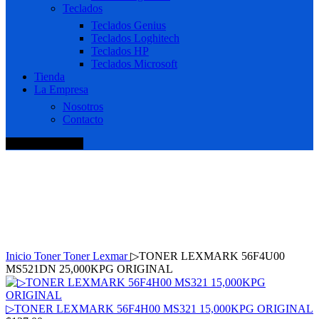
Teclados
Teclados Genius
Teclados Loghitech
Teclados HP
Teclados Microsoft
Tienda
La Empresa
Nosotros
Contacto
+51 920 688 920
Haga Click para agrandar
Inicio
Toner
Toner Lexmar
▷TONER LEXMARK 56F4U00
MS521DN 25,000KPG ORIGINAL
▷TONER LEXMARK 56F4H00 MS321 15,000KPG ORIGINAL