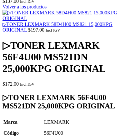
$
137.00
Incl IGV
Volver a los productos
▷TONER LEXMARK 58D4H00 MS821 15,000KPG
ORIGINAL
$
197.00
Incl IGV
▷TONER LEXMARK
56F4U00 MS521DN
25,000KPG ORIGINAL
$
172.00
Incl IGV
▷TONER LEXMARK 56F4U00
MS521DN 25,000KPG ORIGINAL
Marca
LEXMARK
Cód
i
go
56F4U00