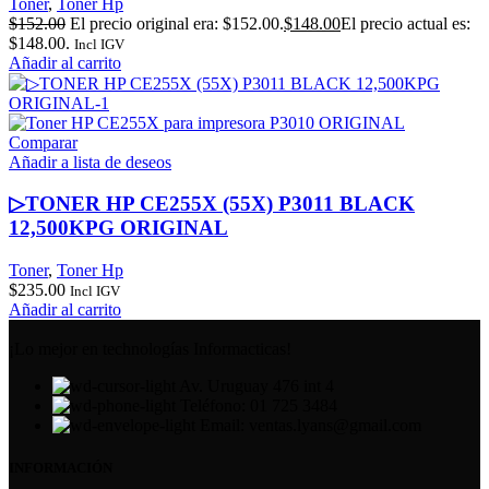
Toner
,
Toner Hp
$
152.00
El precio original era: $152.00.
$
148.00
El precio actual es:
$148.00.
Incl IGV
Añadir al carrito
Comparar
Añadir a lista de deseos
▷TONER HP CE255X (55X) P3011 BLACK
12,500KPG ORIGINAL
Toner
,
Toner Hp
$
235.00
Incl IGV
Añadir al carrito
¡Lo mejor en technologías Informacticas!
Av. Uruguay 476 int 4
Teléfono: 01 725 3484
Email: ventas.lyans@gmail.com
INFORMACIÓN