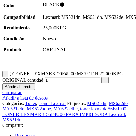
BLACK⚫
Color
Compatibilidad
Lexmark MS521dn, MS621dn, MS622de, MX5
Rendimiento
25,000KPG
Condición
Nuevo
Producto
ORIGINAL
▷TONER LEXMARK 56F4U00 MS521DN 25,000KPG
ORIGINAL cantidad
Añadir al carrito
Comparar
Añadir a lista de deseos
Categorías:
Toner
,
Toner Lexmar
Etiquetas:
MS621dn
,
MS622de
,
MX521ade
,
MX522adhe
,
MX622adhe
,
toner lexmark 56F4U00
,
TONER LEXMARK 56F4U00 PARA IMPRESORA Lexmark
MS521dn
Compartir:
Descripción