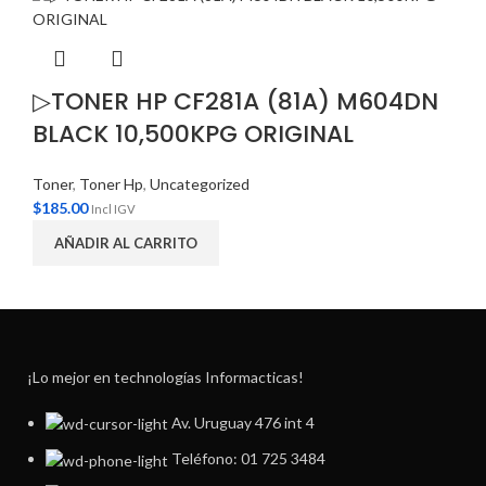
▷TONER HP CF281A (81A) M604DN
BLACK 10,500KPG ORIGINAL
Toner
,
Toner Hp
,
Uncategorized
$
185.00
Incl IGV
AÑADIR AL CARRITO
¡Lo mejor en technologías Informacticas!
Av. Uruguay 476 int 4
Teléfono: 01 725 3484