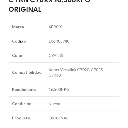
ORIGINAL
Marca
XEROX
Cód
i
go
106R03748
Color
CYAN🔵
Xerox Versalink C7020, C7025,
Compatibilidad
C7030
Rendimiento
16,500KPG
Condición
Nuevo
Producto
ORIGINAL