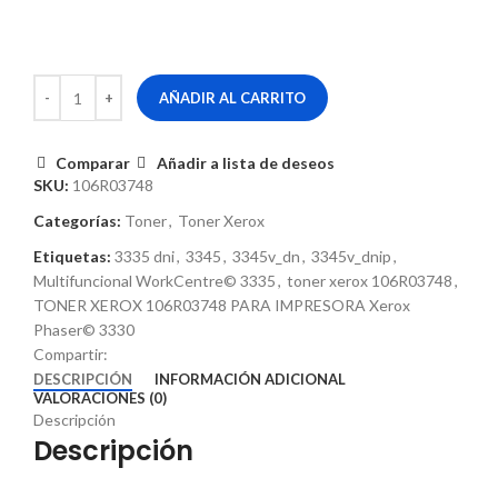
AÑADIR AL CARRITO
Comparar
Añadir a lista de deseos
SKU:
106R03748
Categorías:
Toner
,
Toner Xerox
Etiquetas:
3335 dni
,
3345
,
3345v_dn
,
3345v_dnip
,
Multifuncional WorkCentre© 3335
,
toner xerox 106R03748
,
TONER XEROX 106R03748 PARA IMPRESORA Xerox
Phaser© 3330
Compartir:
DESCRIPCIÓN
INFORMACIÓN ADICIONAL
VALORACIONES (0)
Descripción
Descripción