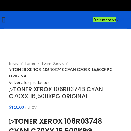
0
elementos
/
$
0.00
Haga Click para agrandar
Inicio
Toner
Toner Xerox
▷TONER XEROX 106R03748 CYAN C70XX 16,500KPG
ORIGINAL
Volver a los productos
▷TONER XEROX 106R03748 CYAN
C70XX 16,500KPG ORIGINAL
$
110.00
Incl IGV
▷TONER XEROX 106R03748
CYAN C70XX 16,500KPG