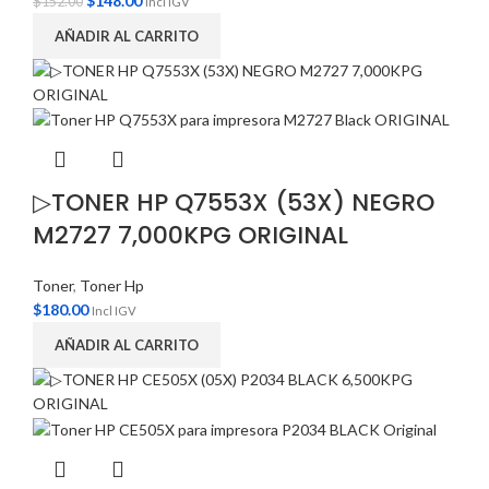
$
148.00
$
152.00
Incl IGV
AÑADIR AL CARRITO
▷TONER HP Q7553X (53X) NEGRO
M2727 7,000KPG ORIGINAL
Toner
,
Toner Hp
$
180.00
Incl IGV
AÑADIR AL CARRITO