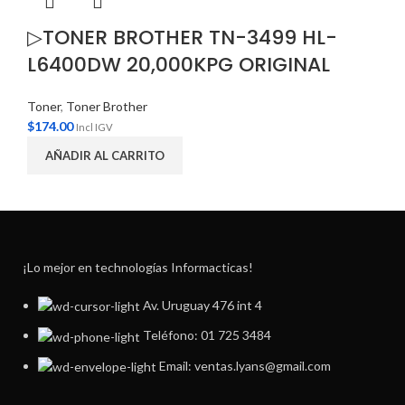
▷TONER BROTHER TN-3499 HL-
L6400DW 20,000KPG ORIGINAL
Toner
,
Toner Brother
$
174.00
Incl IGV
AÑADIR AL CARRITO
¡Lo mejor en technologías Informacticas!
Av. Uruguay 476 int 4
Teléfono: 01 725 3484
Email: ventas.lyans@gmail.com