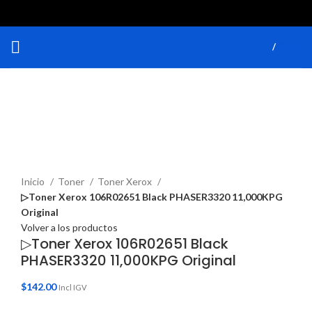
/
$
0.00
Haga Click para agrandar
Inicio
Toner
Toner Xerox
▷Toner Xerox 106R02651 Black PHASER3320 11,000KPG
Original
Volver a los productos
▷Toner Xerox 106R02651 Black
PHASER3320 11,000KPG Original
$
142.00
Incl IGV