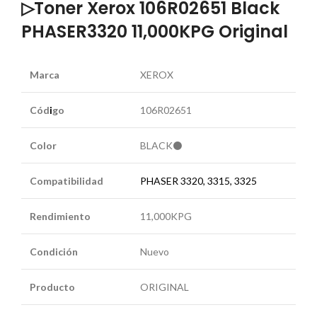
▷Toner Xerox 106R02651 Black
PHASER3320 11,000KPG Original
Marca
XEROX
Cód
i
go
106R02651
Color
BLACK⚫
Compatibilidad
PHASER 3320, 3315, 3325
Rendimiento
11,000KPG
Condición
Nuevo
Producto
ORIGINAL