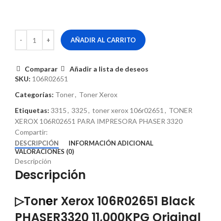
AÑADIR AL CARRITO
Comparar
Añadir a lista de deseos
SKU:
106R02651
Categorías:
Toner
,
Toner Xerox
Etiquetas:
3315
,
3325
,
toner xerox 106r02651
,
TONER
XEROX 106R02651 PARA IMPRESORA PHASER 3320
Compartir:
DESCRIPCIÓN
INFORMACIÓN ADICIONAL
VALORACIONES (0)
Descripción
Descripción
▷Ton
e
r Xerox 106R02651 Black
PHASER3320 11,000KPG Original