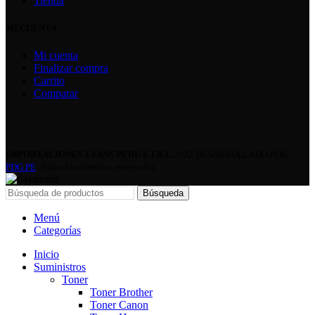
Tienda
MI CUENTA
Mi cuenta
Finalizar compra
Carrito
Comparar
IMPORTACIONES LYANS PERÚ E.I.R.L
2022 DESARROLLADO POR:
PDG.PE
. Todos los derechos reservados.
Búsqueda
Menú
Categorías
Inicio
Suministros
Toner
Toner Brother
Toner Canon