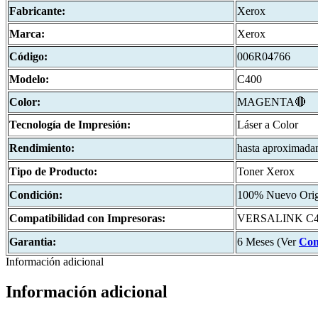
Fabricante:
Xerox
Marca:
Xerox
Código:
006R04766
Modelo:
C400
Color:
MAGENTA🔴
Tecnología de Impresión:
Láser a Color
Rendimiento:
hasta aproximad
Tipo de Producto:
Toner Xerox
Condición:
100% Nuevo Orig
Compatibilidad con Impresoras:
VERSALINK C41
Garantia:
6 Meses (Ver
Con
Información adicional
Información adicional