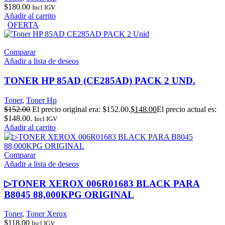
$
180.00
Incl IGV
Añadir al carrito
OFERTA
Comparar
Añadir a lista de deseos
TONER HP 85AD (CE285AD) PACK 2 UND.
Toner
,
Toner Hp
$
152.00
El precio original era: $152.00.
$
148.00
El precio actual es:
$148.00.
Incl IGV
Añadir al carrito
Comparar
Añadir a lista de deseos
▷TONER XEROX 006R01683 BLACK PARA
B8045 88,000KPG ORIGINAL
Toner
,
Toner Xerox
$
118.00
Incl IGV