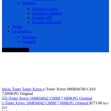
Teclados
Teclados Genius
Teclados Loghitech
Teclados HP
Teclados Microsoft
Tienda
La Empresa
Nosotros
Contacto
+51 920 688 920
Haga Click para agrandar
Inicio
Toner
Toner Xerox
▷Toner Xerox 006R04766 C410
7,000KPG Original
▷Toner Xerox 106R04042 C8000 7,600KPG Original
$
273.00
Incl
IGV