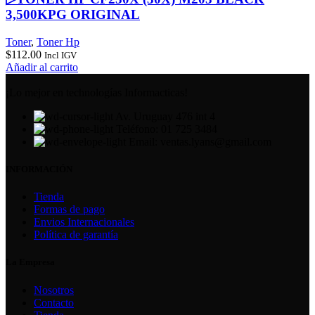
3,500KPG ORIGINAL
Toner
,
Toner Hp
$
112.00
Incl IGV
Añadir al carrito
¡Lo mejor en technologías Informacticas!
Av. Uruguay 476 int 4
Teléfono: 01 725 3484
Email: ventas.lyans@gmail.com
INFORMACIÓN
Tienda
Formas de pago
Envios Internacionales
Política de garantía
La Empresa
Nosotros
Contacto