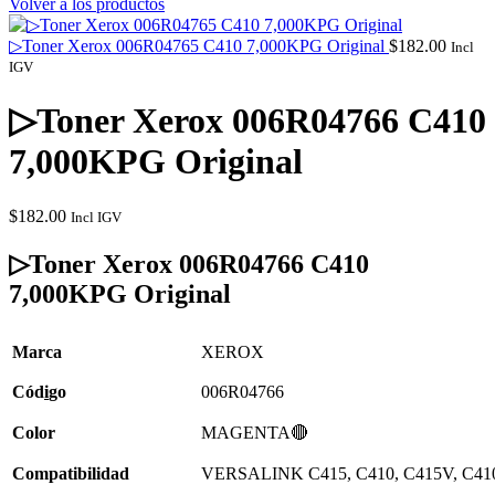
Volver a los productos
▷Toner Xerox 006R04765 C410 7,000KPG Original
$
182.00
Incl
IGV
▷Toner Xerox 006R04766 C410
7,000KPG Original
$
182.00
Incl IGV
▷Toner Xerox 006R04766 C410
7,000KPG Original
Marca
XEROX
Cód
i
go
006R04766
Color
MAGENTA🔴
Compatibilidad
VERSALINK
C415, C410, C415V, C4