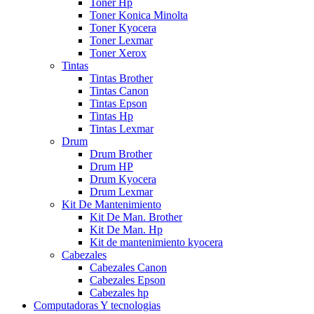
Toner Hp
Toner Konica Minolta
Toner Kyocera
Toner Lexmar
Toner Xerox
Tintas
Tintas Brother
Tintas Canon
Tintas Epson
Tintas Hp
Tintas Lexmar
Drum
Drum Brother
Drum HP
Drum Kyocera
Drum Lexmar
Kit De Mantenimiento
Kit De Man. Brother
Kit De Man. Hp
Kit de mantenimiento kyocera
Cabezales
Cabezales Canon
Cabezales Epson
Cabezales hp
Computadoras Y tecnologias