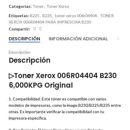
Categorías:
Toner
,
Toner Xerox
Etiquetas:
B225
,
B235
,
toner xerox 006r04404
,
TONER
XEROX 006R04404 PARA IMPRESORA B230
Compartir:
DESCRIPCIÓN
INFORMACIÓN ADICIONAL
VALO
Descripción
Descripción
▷Ton
e
r Xerox 006R04404 B230
6,000KPG Original
1. Compatibilidad: Este tóner es compatible con varios
modelos de impresoras, como la image B230/B225/B235 entre
otras. Es importante verificar la compatibilidad con tu
impresora específica.