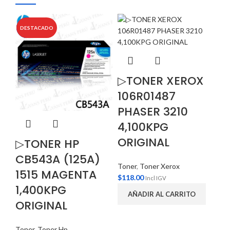
OFERTA
OFERTA
DESTACADO
▷TONER XEROX
▷
106R01487
T
PHASER 3210
C
4,100KPG
B
ORIGINAL
4
▷TONER HP
O
CB543A (125A)
Toner
,
Toner Xerox
1515 MAGENTA
$
118.00
Incl IGV
To
1,400KPG
$
3
AÑADIR AL CARRITO
ORIGINAL
Toner
,
Toner Hp