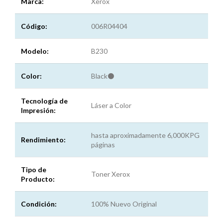
Marca:
Xerox
Código:
006R04404
Modelo:
B230
Color:
Black⚫
Tecnología de
Láser a Color
Impresión:
hasta aproximadamente 6,000KPG
Rendimiento:
páginas
Tipo de
Toner Xerox
Producto:
Condición:
100% Nuevo Original