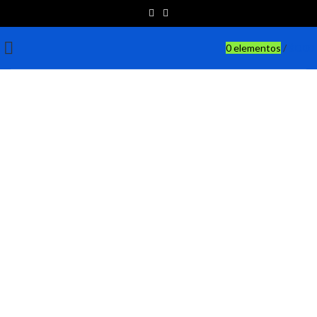
0
elementos
/
$
0.00