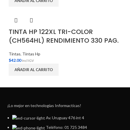
AÑADIR AL CARRITO
TINTA HP 122XL TRI-COLOR
(CH564HL) RENDIMIENTO 330 PAG.
Tintas
,
Tintas Hp
$
42.00
Incl IGV
AÑADIR AL CARRITO
¡Lo mejor en technologías Informacticas!
Av. Uruguay 476 int 4
Teléfono: 01 725 3484