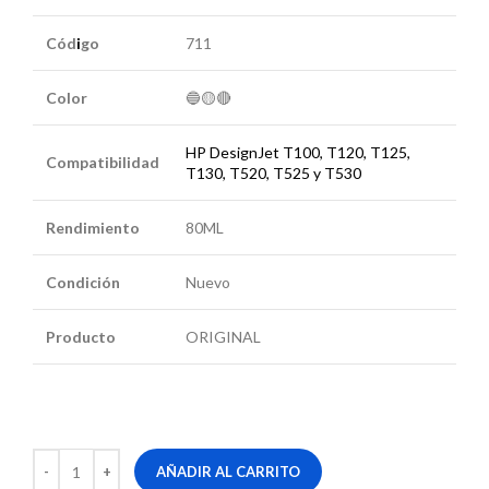
Cód
i
go
711
Color
🔵🟡🔴
HP DesignJet T100, T120, T125,
Compatibilidad
T130, T520, T525 y T530
Rendimiento
80ML
Condición
Nuevo
Producto
ORIGINAL
AÑADIR AL CARRITO