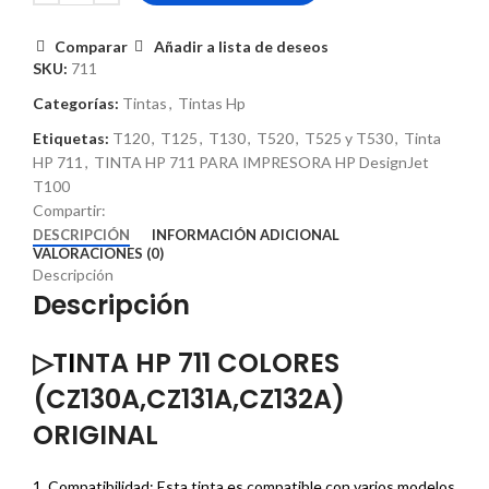
Comparar
Añadir a lista de deseos
SKU:
711
Categorías:
Tintas
,
Tintas Hp
Etiquetas:
T120
,
T125
,
T130
,
T520
,
T525 y T530
,
Tinta
HP 711
,
TINTA HP 711 PARA IMPRESORA HP DesignJet
T100
Compartir:
DESCRIPCIÓN
INFORMACIÓN ADICIONAL
VALORACIONES (0)
Descripción
Descripción
▷T
I
NTA HP 711 COLORES
(CZ130A,CZ131A,CZ132A)
ORIGINAL
1. Compatibilidad: Esta tinta es compatible con varios modelos