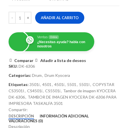
AÑADIR AL CARRITO
Ventas
Online
¿Necesitas ayuda? habla con
nosotros
Comparar
Añadir a lista de deseos
SKU:
DK-6306
Categorías:
Drum
,
Drum Kyocera
Etiquetas:
3501i
,
4501
,
4501i
,
5501
,
5501I
,
COPYSTAR
CS3501I
,
CS4501i
,
CS5501i
,
Tambor de imagen KYOCERA
DK-6306
,
TAMBOR DE IMAGEN KYOCERA DK-6306 PARA
IMPRESORA TASKALFA 3501
Compartir:
DESCRIPCIÓN
INFORMACIÓN ADICIONAL
VALORACIONES (0)
Descripción