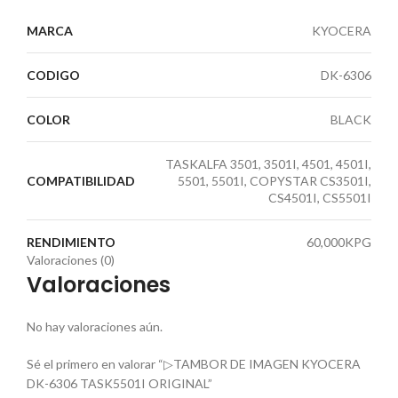
MARCA
KYOCERA
CODIGO
DK-6306
COLOR
BLACK
TASKALFA 3501, 3501I, 4501, 4501I,
COMPATIBILIDAD
5501, 5501I, COPYSTAR CS3501I,
CS4501I, CS5501I
RENDIMIENTO
60,000KPG
Valoraciones (0)
Valoraciones
No hay valoraciones aún.
Sé el primero en valorar “▷TAMBOR DE IMAGEN KYOCERA
DK-6306 TASK5501I ORIGINAL”