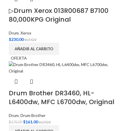
▷Drum Xerox 013R00687 B7100
80,000KPG Original
Drum
,
Xerox
$
230.00
Incl IGV
AÑADIR AL CARRITO
OFERTA
Drum Brother DR3460, HL-
L6400dw, MFC L6700dw, Original
Drum
,
Drum Brother
$
161.00
$
170.00
Incl IGV