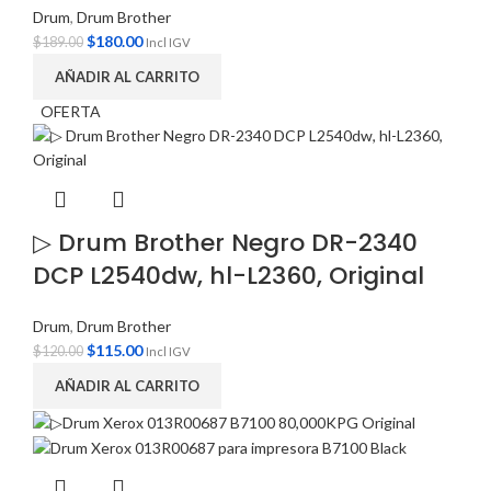
Drum
,
Drum Brother
$
180.00
$
189.00
Incl IGV
AÑADIR AL CARRITO
OFERTA
▷ Drum Brother Negro DR-2340
DCP L2540dw, hl-L2360, Original
Drum
,
Drum Brother
$
115.00
$
120.00
Incl IGV
AÑADIR AL CARRITO