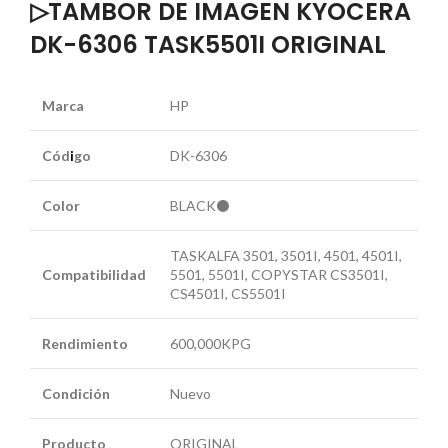
▷TAMBOR DE IMAGEN KYOCERA
DK-6306 TASK5501I ORIGINAL
Marca
HP
Cód
i
go
DK-6306
Color
BLACK⚫
TASKALFA 3501, 3501I, 4501, 4501I,
Compatibilidad
5501, 5501I, COPYSTAR CS3501I,
CS4501I, CS5501I
Rendimiento
600,000KPG
Condición
Nuevo
Producto
ORIGINAL