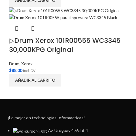
AÑADIR AL CARRITO
▷Drum Xerox 101R00555 WC3345
30,000KPG Original
Drum
,
Xerox
$
88.00
Incl IGV
AÑADIR AL CARRITO
¡Lo mejor en technologías Informacticas!
Av. Uruguay 476 int 4