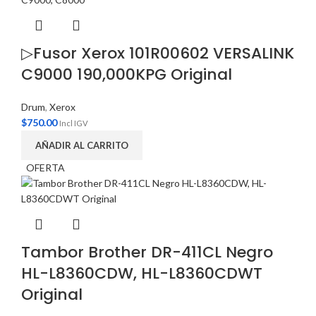
▷Fusor Xerox 101R00602 VERSALINK
C9000 190,000KPG Original
Drum
,
Xerox
$
750.00
Incl IGV
AÑADIR AL CARRITO
OFERTA
Tambor Brother DR-411CL Negro
HL-L8360CDW, HL-L8360CDWT
Original