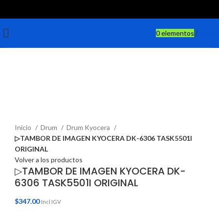
0
elementos
/
$
0.00
Haga Click para agrandar
Inicio
Drum
Drum Kyocera
▷TAMBOR DE IMAGEN KYOCERA DK-6306 TASK5501I
ORIGINAL
Volver a los productos
▷TAMBOR DE IMAGEN KYOCERA DK-
6306 TASK5501I ORIGINAL
$
347.00
Incl IGV