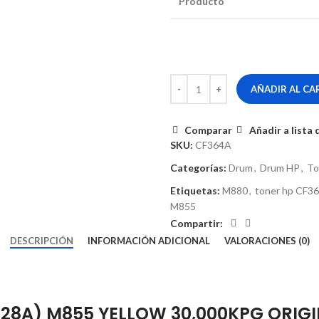
Producto
AÑADIR AL CA
Comparar
Añadir a lista
SKU:
CF364A
Categorías:
Drum
,
Drum HP
,
To
Etiquetas:
M880
,
toner hp CF3
M855
Compartir:
DESCRIPCIÓN
INFORMACIÓN ADICIONAL
VALORACIONES (0)
28A) M855 YELLOW 30,000KPG ORIG