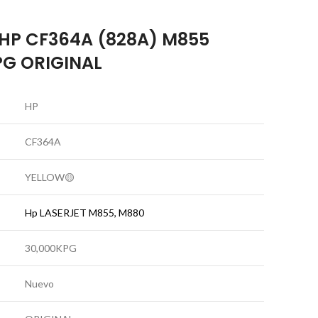
P CF364A (828A) M855
PG ORIGINAL
HP
CF364A
YELLOW🟡
Hp LASERJET M855, M880
30,000KPG
Nuevo