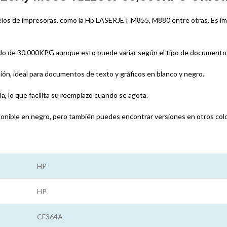
elos de impresoras, como la Hp LASERJET M855, M880 entre otras. Es impo
do de 30,000KPG aunque esto puede variar según el tipo de documentos q
ión, ideal para documentos de texto y gráficos en blanco y negro.
la, lo que facilita su reemplazo cuando se agota.
onible en negro, pero también puedes encontrar versiones en otros color
HP
HP
CF364A