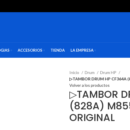
GIAS
ACCESORIOS
TIENDA
LA EMPRESA
Inicio
Drum
Drum HP
▷TAMBOR DRUM HP CF364A (8
Volver a los productos
▷TAMBOR D
(828A) M85
ORIGINAL