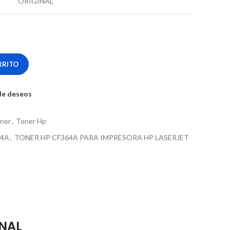
ORIGINAL
RRITO
 de deseos
ner
,
Toner Hp
64A
,
TONER HP CF364A PARA IMPRESORA HP LASERJET
INAL