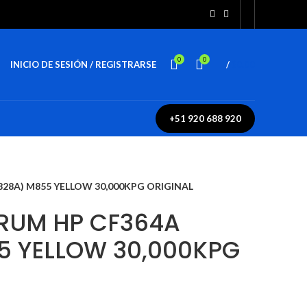
0
0
INICIO DE SESIÓN / REGISTRARSE
/
$
0.00
+51 920 688 920
28A) M855 YELLOW 30,000KPG ORIGINAL
RUM HP CF364A
5 YELLOW 30,000KPG