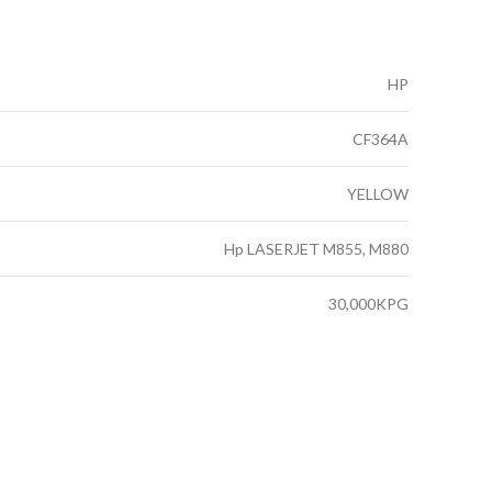
HP
CF364A
YELLOW
Hp LASERJET M855, M880
30,000KPG