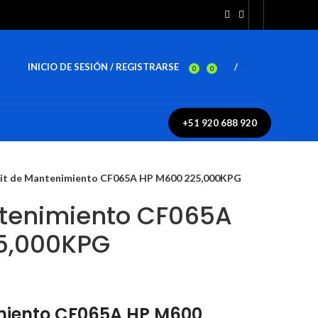
INICIO DE SESIÓN / REGISTRARSE
/
$
0.00
0
0
+51 920 688 920
it de Mantenimiento CF065A HP M600 225,000KPG
ntenimiento CF065A
5,000KPG
miento CF065A HP M600