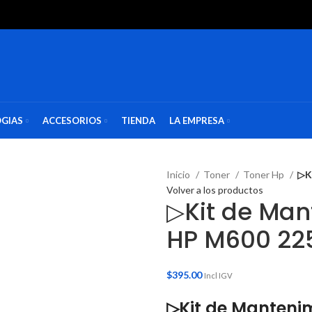
GIAS
ACCESORIOS
TIENDA
LA EMPRESA
Inicio
Toner
Toner Hp
▷K
Volver a los productos
▷Kit de Ma
HP M600 22
$
395.00
Incl IGV
▷Kit de Manteni