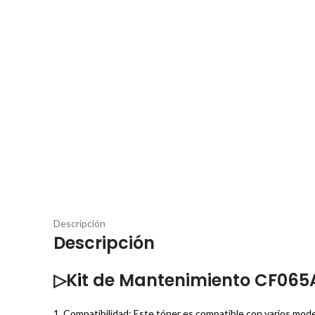
Descripción
Descripción
▷K
i
t de Mantenimiento CF065
1. Compatibilidad: Este tóner es compatible con varios 