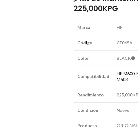
225,000KPG
Marca
HP
Cód
i
go
CF065A
Color
BLACK⚫
HP M600, 
Compatibilidad
M603
Rendimiento
225,000K
Condición
Nuevo
Producto
ORIGINAL