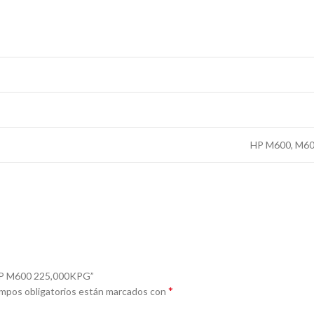
HP M600, M60
 HP M600 225,000KPG”
*
mpos obligatorios están marcados con