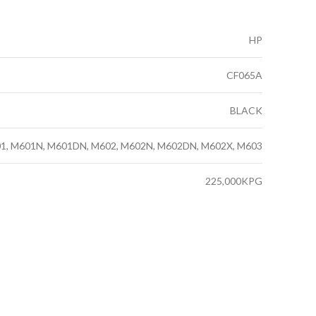
HP
CF065A
BLACK
1, M601N, M601DN, M602, M602N, M602DN, M602X, M603
225,000KPG