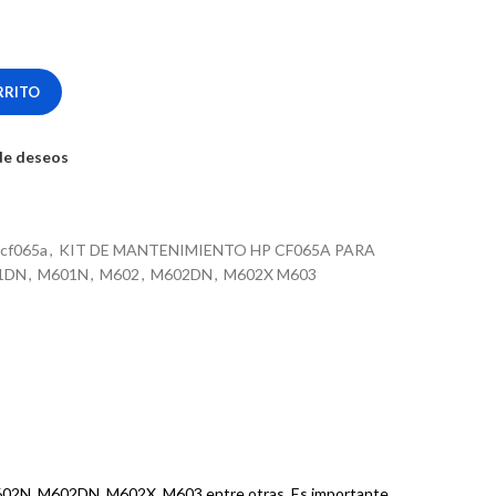
RRITO
 de deseos
 cf065a
,
KIT DE MANTENIMIENTO HP CF065A PARA
1DN
,
M601N
,
M602
,
M602DN
,
M602X M603
M602N, M602DN, M602X, M603 entre otras. Es importante