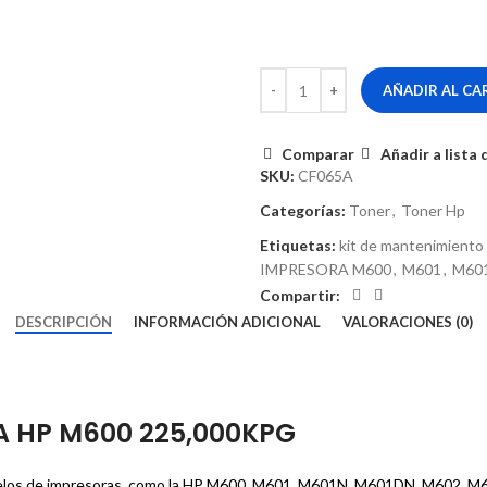
AÑADIR AL CA
Comparar
Añadir a lista
SKU:
CF065A
Categorías:
Toner
,
Toner Hp
Etiquetas:
kit de mantenimiento
IMPRESORA M600
,
M601
,
M60
Compartir:
DESCRIPCIÓN
INFORMACIÓN ADICIONAL
VALORACIONES (0)
A HP M600 225,000KPG
modelos de impresoras, como la HP M600, M601, M601N, M601DN, M602, 