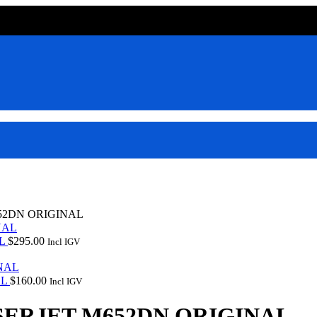
52DN ORIGINAL
AL
$
295.00
Incl IGV
AL
$
160.00
Incl IGV
SERJET M652DN ORIGINAL