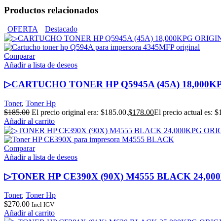
Productos relacionados
OFERTA
Destacado
Comparar
Añadir a lista de deseos
▷CARTUCHO TONER HP Q5945A (45A) 18,000K
Toner
,
Toner Hp
$
185.00
El precio original era: $185.00.
$
178.00
El precio actual es: $
Añadir al carrito
Comparar
Añadir a lista de deseos
▷TONER HP CE390X (90X) M4555 BLACK 24,0
Toner
,
Toner Hp
$
270.00
Incl IGV
Añadir al carrito