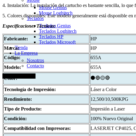
Mouse
4. Instalación: La instalación del cartucho es bastante sencilla, lo que
Mouse Genius
Mouse Loghitech
5. Colores disponibles: Este modelo generalmente está disponible en n
Teclados
Teclados Genius
Especificaciones
Técnicas:
Teclados Loghitech
Teclados HP
Fabricante:
HP
Teclados Microsoft
Tienda
Marca:
HP
La Empresa
Código:
655A
Nosotros
Contacto
Modelo:
655A
+51 920 688 920
⚫🔵🟡🔴
Color:
Tecnología de Impresión:
Láser a Color
Rendimiento:
12,500/10,500KPG
Tipo de Producto:
Impresión a Laser
Condición:
100% Nuevo Original
Compatibilidad con Impresoras:
LASERJET CP4025, 