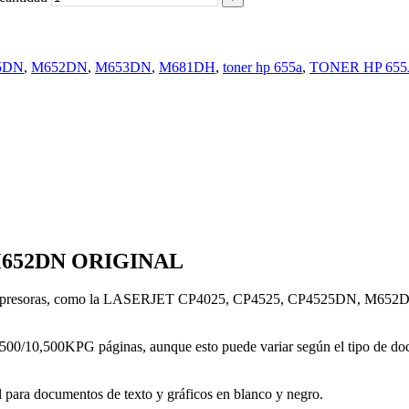
5DN
,
M652DN
,
M653DN
,
M681DH
,
toner hp 655a
,
TONER HP 655
M652DN ORIGINAL
 de impresoras, como la LASERJET CP4025, CP4525, CP4525DN, M652
500/10,500KPG páginas, aunque esto puede variar según el tipo de doc
l para documentos de texto y gráficos en blanco y negro.