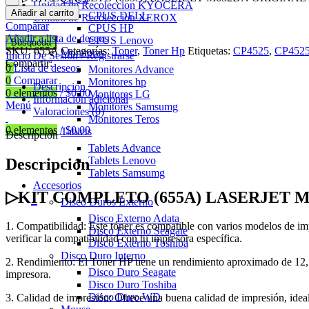
Unidad de Recoleccion KYOCERA
Añadir al carrito
CPUS DELL
Unidad de Recoleccion XEROX
Comparar
CPUS HP
Añadir a lista de deseos
CPUS Lenovo
Búsqueda
SKU:
655A
Categorías:
Toner
,
Toner Hp
Etiquetas:
CP4525
,
CP452
Monitores
Inicio De Sesión / Registrarse
Compartir:
0
Lista de deseos
Monitores Advance
0
Comparar
Monitores hp
Descripción
0
elementos
/
$
0.00
Monitores LG
Información adicional
Menú
Monitores Samsumg
Valoraciones (0)
Monitores Teros
0
elementos
/
$
0.00
Tablets
Descripción
Tablets Advance
Tablets Lenovo
Descripción
Tablets Samsumg
Accesorios
▷K
I
T COMPLETO (655A) LASERJET 
Disco Duros Externo
Disco Externo Adata
1. Compatibilidad: Este tóner es compatible con varios modelos
Disco Externo Seagate
verificar la compatibilidad con tu impresora específica.
Disco Externo Toshiba
Disco Duro Interno
2. Rendimiento: El Toner HP tiene un rendimiento aproximado de 12,
Disco Duro Seagate
impresora.
Disco Duro Toshiba
Disco Duro WD
3. Calidad de impresión: Ofrece una buena calidad de impresión, idea