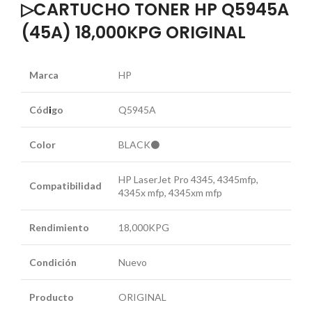
▷CARTUCHO TONER HP Q5945A
(45A) 18,000KPG ORIGINAL
Marca
HP
Cód
i
go
Q5945A
Color
BLACK⚫
HP LaserJet Pro 4345, 4345mfp,
Compatibilidad
4345x mfp, 4345xm mfp
Rendimiento
18,000KPG
Condición
Nuevo
Producto
ORIGINAL