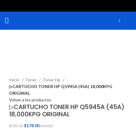
/
$
0.00
OFERTA
Destacado
Haga Click para agrandar
Inicio
Toner
Toner Hp
▷CARTUCHO TONER HP Q5945A (45A) 18,000KPG
ORIGINAL
Volver a los productos
▷CARTUCHO TONER HP Q5945A (45A)
18,000KPG ORIGINAL
$
178.00
$
185.00
Incl IGV